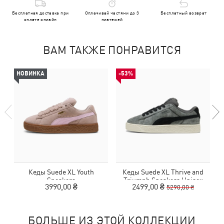
Бесплатная доставка при
Оплачивай частями до 3
Бесплатный возврат
оплате онлайн
платежей
ВАМ ТАКЖЕ ПОНРАВИТСЯ
НОВИНКА
-53%
Кеды Suede XL Youth
Кеды Suede XL Thrive and
Sneakers
Triumph Sneakers Unisex
3990,00 ₴
2499,00 ₴
5290,00 ₴
БОЛЬШЕ ИЗ ЭТОЙ КОЛЛЕКЦИИ