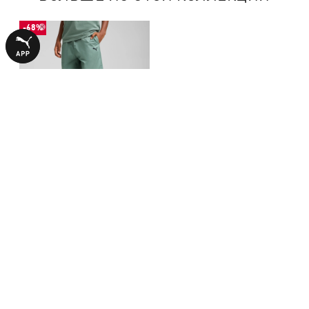
-68%
Детские шорты SUPER PUMA
Woven Shorts Youth
599,00 ₴
1890,00 ₴
С ЭТИМ ТОВАРОМ ПОКУПАЮТ
-50%
-51%