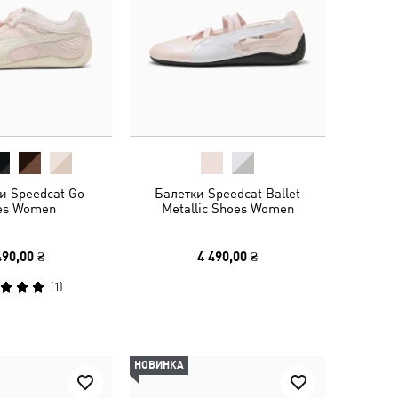
и Speedcat Go
Балетки Speedcat Ballet
es Women
Metallic Shoes Women
490,00 ₴
4 490,00 ₴
(
1
)
НОВИНКА