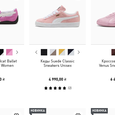
cat Ballet
Кеды Suede Classic
Кроссо
s Women
Sneakers Unisex
Venus S
0 ₴
4 990,00 ₴
6 
(
2
)
НОВИНКА
НОВИНКА