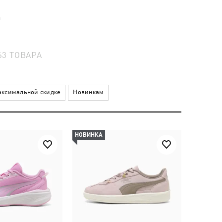
а
63
ТОВАРА
ксимальной скидке
Новинкам
НОВИНКА