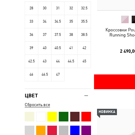
28
30
31
32
32.5
33
34
34.5
35
35.5
Кроссовки Pou
Running Sho
36
37
37.5
38
38.5
39
40
40.5
41
42
2 490,0
42.5
43
44
44.5
45
46
46.5
47
ЦВЕТ
Сбросить все
НОВИНКА