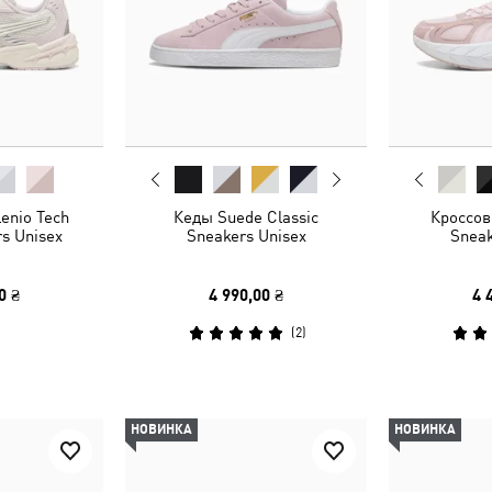
enio Tech
Кеды Suede Classic
Кроссов
s Unisex
Sneakers Unisex
Sneak
0 ₴
4 990,00 ₴
4 
(
2
)
НОВИНКА
НОВИНКА