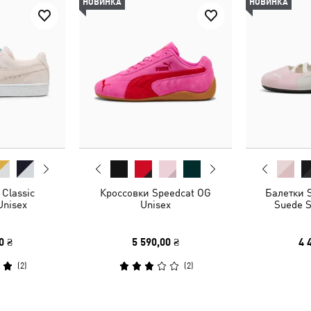
НОВИНКА
НОВИНКА
Classic
Кроссовки Speedcat OG
Балетки S
Unisex
Unisex
Suede 
0 ₴
5 590,00 ₴
4 
(
2
)
(
2
)