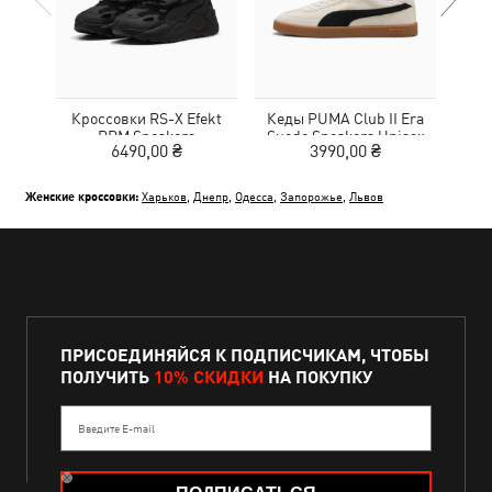
Кроссовки RS-X Efekt
Кеды PUMA Club II Era
Кед
PRM Sneakers
Suede Sneakers Unisex
6490,00 ₴
3990,00 ₴
Женские кроссовки:
Харьков
,
Днепр
,
Одесса
,
Запорожье
,
Львов
ПРИСОЕДИНЯЙСЯ К ПОДПИСЧИКАМ, ЧТОБЫ
ПОЛУЧИТЬ
10% СКИДКИ
НА ПОКУПКУ
Введите E-mail