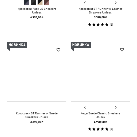
Кроссовки Fade LS Sneakers
Кроссовки ST Runner v4 Leather
Unisex
Sneakers Unisex
6 990,00 ₴
3 390,00 ₴
(
3
)
НОВИНКА
НОВИНКА
Кроссовки ST Runner v4 Suede
Кеды Suede Classic Sneakers
Sneakers Unisex
Unisex
3 390,00 ₴
4 990,00 ₴
(
2
)