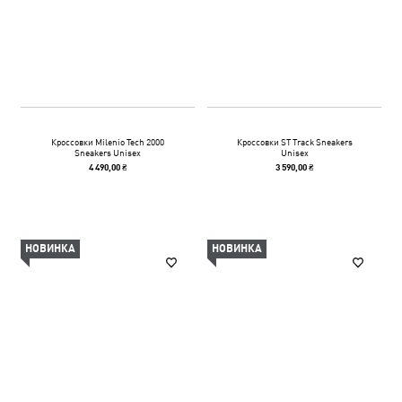
Кроссовки Milenio Tech 2000
Кроссовки ST Track Sneakers
Sneakers Unisex
Unisex
4 490,00 ₴
3 590,00 ₴
НОВИНКА
НОВИНКА