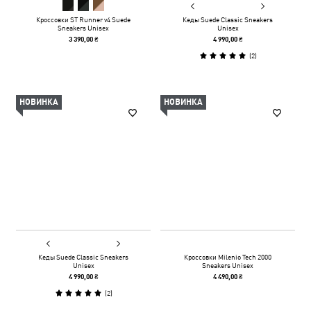
Кроссовки ST Runner v4 Suede
Кеды Suede Classic Sneakers
Sneakers Unisex
Unisex
3 390,00 ₴
4 990,00 ₴
(
2
)
НОВИНКА
НОВИНКА
Кеды Suede Classic Sneakers
Кроссовки Milenio Tech 2000
Unisex
Sneakers Unisex
4 990,00 ₴
4 490,00 ₴
(
2
)