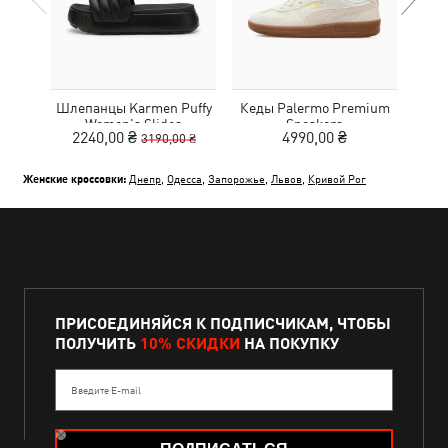
Шлепанцы Karmen Puffy
Кеды Palermo Premium
Кро
Women's Slides
Sneakers
2240,00 ₴
4990,00 ₴
3190,00 ₴
Женские кроссовки:
Днепр
,
Одесса
,
Запорожье
,
Львов
,
Кривой Рог
ПРИСОЕДИНЯЙСЯ К ПОДПИСЧИКАМ, ЧТОБЫ
ПОЛУЧИТЬ
10% СКИДКИ
НА ПОКУПКУ
Введите E-mail