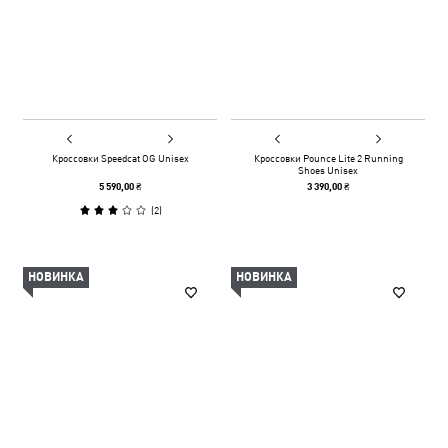
Кроссовки Speedcat OG Unisex
Кроссовки Pounce Lite 2 Running
Shoes Unisex
5 590,00 ₴
3 390,00 ₴
(
2
)
НОВИНКА
НОВИНКА