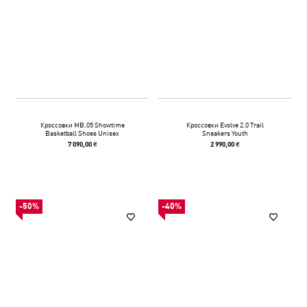
Кроссовки MB.05 Showtime
Кроссовки Evolve 2.0 Trail
Basketball Shoes Unisex
Sneakers Youth
7 090,00 ₴
2 990,00 ₴
-50%
-40%