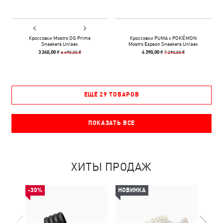
Кроссовки Mostro OG Prime
Кроссовки PUMA x POKÉMON
Sneakers Unisex
Mostro Espeon Sneakers Unisex
6 490,00 ₴
7 290,00 ₴
3 240,00 ₴
4 390,00 ₴
ЕЩЁ 29 ТОВАРОВ
ПОКАЗАТЬ ВСЕ
ХИТЫ ПРОДАЖ
-30%
НОВИНКА
НОВ