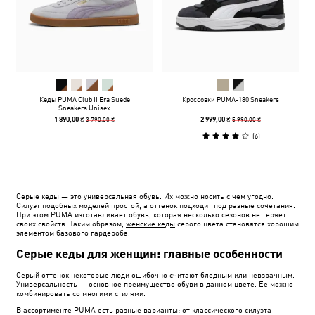
Кеды PUMA Club II Era Suede
Кроссовки PUMA-180 Sneakers
Sneakers Unisex
3 790,00 ₴
5 990,00 ₴
1 890,00 ₴
2 999,00 ₴
(
6
)
Серые кеды — это универсальная обувь. Их можно носить с чем угодно.
Силуэт подобных моделей простой, а оттенок подходит под разные сочетания.
При этом PUMA изготавливает обувь, которая несколько сезонов не теряет
своих свойств. Таким образом,
женские кеды
серого цвета становятся хорошим
элементом базового гардероба.
Серые кеды для женщин: главные особенности
Серый оттенок некоторые люди ошибочно считают бледным или невзрачным.
Универсальность — основное преимущество обуви в данном цвете. Ее можно
комбинировать со многими стилями.
В ассортименте PUMA есть разные варианты: от классического силуэта