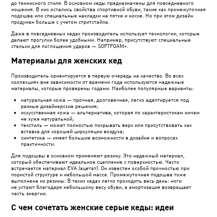
до теннисного стиля. В основном кеды предназначены для повседневного
ношения. В них остались свойства спортивной обуви, такие как промежуточная
подошва или специальные накладки на пятке и носке. Но при этом дизайн
продуман больше с учетом стритстайла.
Даже в повседневных кедах производитель использует технологии, которые
делают прогулки более удобными. Например, присутствуют специальные
стельки для поглощения ударов — SOFTFOAM+.
Материалы для женских кед
Производитель ориентируется в первую очередь на качество. Во всех
коллекциях вне зависимости от времени года используются надежные
материалы, которые проверены годами. Наиболее популярные варианты:
натуральная кожа — прочная, долговечная, легко адаптируется под
разные дизайнерские решения;
искусственная кожа — альтернатива, которая по характеристикам ничем
не хуже натуральной;
текстиль — может полностью покрывать верх или присутствовать как
вставка для хорошей циркуляции воздуха;
синтетика — имеет большие возможности в дизайне и вопросах
практичности.
Для подошвы в основном применяют резину. Это надежный материал,
который обеспечивают идеальное сцепление с поверхностью. Часто
встречается материал EVA (ацетат). Он известен особой прочностью при
пористой структуре и небольшой массе. Промежуточная подошва тоже
выполнена из резины. В таких кедах легко проходить весь день: ноги
не устают благодаря небольшому весу обуви, а амортизация возвращает
часть энергии.
С чем сочетать женские серые кеды: идеи