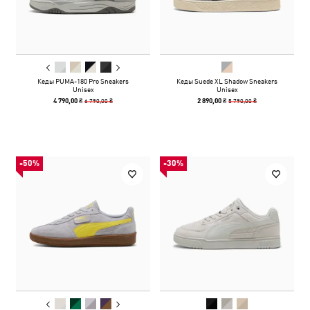
Кеды PUMA-180 Pro Sneakers
Кеды Suede XL Shadow Sneakers
Unisex
Unisex
6 790,00 ₴
5 790,00 ₴
4 790,00 ₴
2 890,00 ₴
-50%
-30%