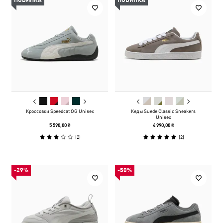
НОВИНКА
НОВИНКА
Кроссовки Speedcat OG Unisex
Кеды Suede Classic Sneakers
Unisex
5 590,00 ₴
4 990,00 ₴
(
2
)
(
2
)
-29%
-50%