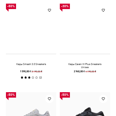
-50%
-30%
Кеды Smash 3.0 Sneakers
Кеды Caven III Plus Sneakers
Unisex
3 190,00 ₴
4 190,00 ₴
1 590,00 ₴
2 940,00 ₴
(
2
)
-50%
-50%