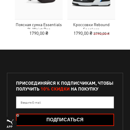
Поясная сумка Essentials
Кроссовки Rebound
Кро
2L Waist Bag
Sneakers
Tr
1790,00 ₴
1790,00 ₴
1
3790,00 ₴
ПРИСОЕДИНЯЙСЯ К ПОДПИСЧИКАМ, ЧТОБЫ
ПОЛУЧИТЬ
10% СКИДКИ
НА ПОКУПКУ
Введите E-mail
ПОДПИСАТЬСЯ