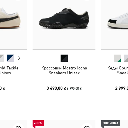
MA Tackle
Кроссовки Mostro Icons
Кеды Court
Unisex
Sneakers Unisex
Sneak
0 ₴
3 490,00 ₴
2 999,
6 990,00 ₴
-50%
НОВИНКА