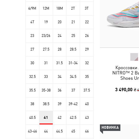
6/9M
12M
18M
2T
3T
4T
19
20
21
22
23
23/26
24
25
26
27
27.5
28
28.5
29
30
31
31.5
31-34
32
Кроссовки 
NITRO™ 2 Ba
32.5
33
34
34.5
35
Shoes Un
3 490,00 ₴
6
35.5
35-38
36
37
37.5
38
38.5
39
39-42
40
40.5
41
42
42.5
43
НОВИНКА
43-46
44
44.5
45
46