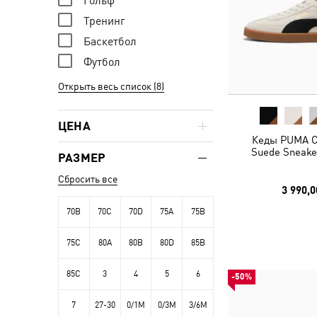
Гольф
Тренинг
Баскетбол
Футбол
Открыть весь список (8)
ЦЕНА
Кеды PUMA Cl
Suede Sneake
РАЗМЕР
Сбросить все
3 990,0
70B
70C
70D
75A
75B
75C
80A
80B
80D
85B
85C
3
4
5
6
-50%
7
27-30
0/1M
0/3M
3/6M