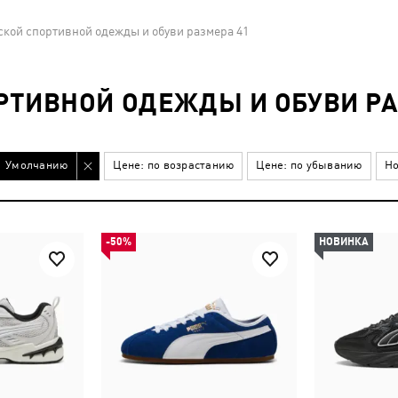
кой спортивной одежды и обуви размера 41
РТИВНОЙ ОДЕЖДЫ И ОБУВИ РА
Умолчанию
Цене: по возрастанию
Цене: по убыванию
Но
-50%
НОВИНКА