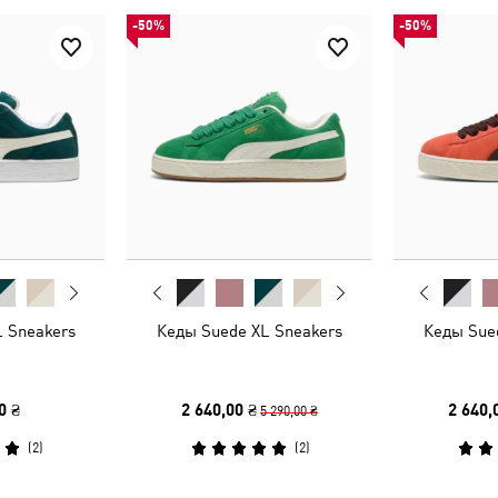
-50%
-50%
 Sneakers
Кеды Suede XL Sneakers
Кеды Sue
0 ₴
2 640,00 ₴
2 640,
5 290,00 ₴
(
2
)
(
2
)