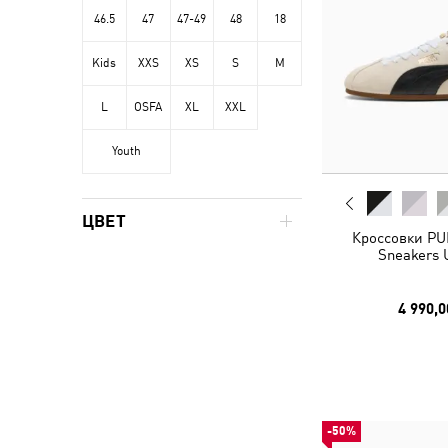
46.5
47
47-49
48
18
Kids
XXS
XS
S
M
L
OSFA
XL
XXL
Youth
ЦВЕТ
Кроссовки PU
Sneakers 
4 990,0
-50%