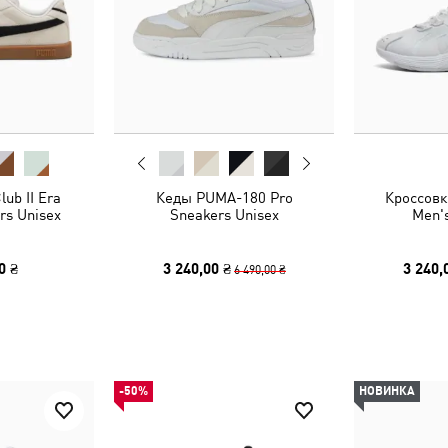
ub II Era
Кеды PUMA-180 Pro
Кроссовк
rs Unisex
Sneakers Unisex
Men'
0 ₴
3 240,00 ₴
3 240,
6 490,00 ₴
-50%
НОВИНКА