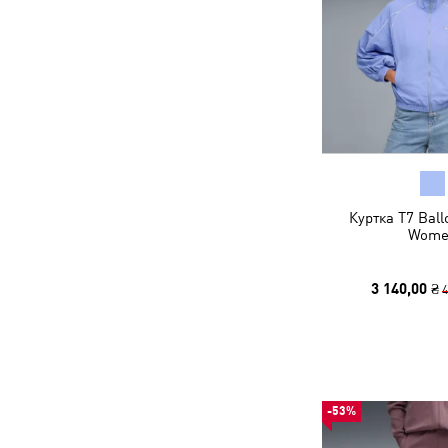
Куртка T7 Ball
Wome
3 140,00 ₴
4
-53%