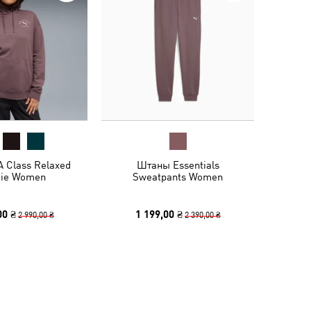
 Class Relaxed
Штаны Essentials
ie Women
Sweatpants Women
00 ₴
1 199,00 ₴
2 990,00 ₴
2 390,00 ₴