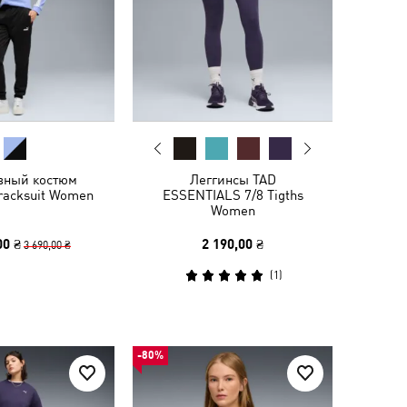
вный костюм
Леггинсы TAD
Tracksuit Women
ESSENTIALS 7/8 Tigths
Women
00 ₴
2 190,00 ₴
3 690,00 ₴
(
1
)
-80%