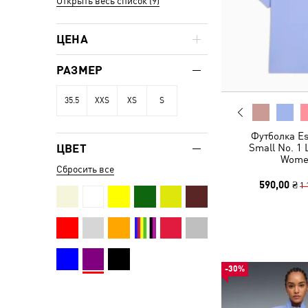
Открыть весь список (9)
ЦЕНА
РАЗМЕР
35.5
XXS
XS
S
Футболка Es
ЦВЕТ
Small No. 1 
Wome
Сбросить все
590,00 ₴
1 
-30%