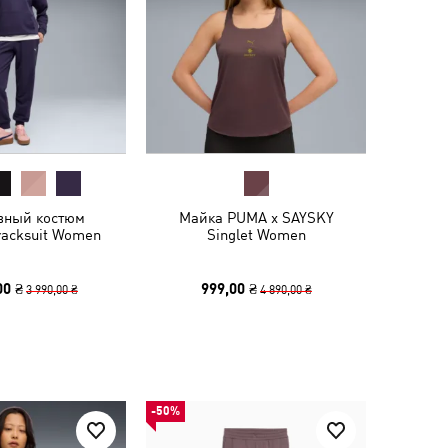
вный костюм
Майка PUMA x SAYSKY
racksuit Women
Singlet Women
00 ₴
999,00 ₴
3 990,00 ₴
4 890,00 ₴
-50%