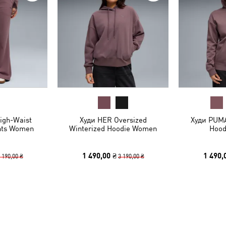
gh-Waist
Худи HER Oversized
Худи PUMA
nts Women
Winterized Hoodie Women
Hood
1 490,00 ₴
1 490,
 190,00 ₴
3 190,00 ₴