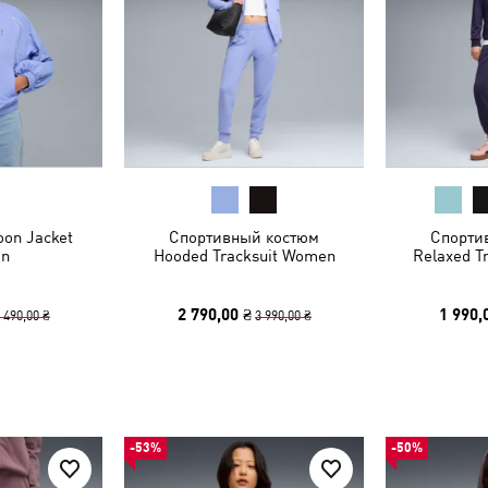
oon Jacket
Спортивный костюм
Спорти
n
Hooded Tracksuit Women
Relaxed T
2 790,00 ₴
1 990,
 490,00 ₴
3 990,00 ₴
-53%
-50%