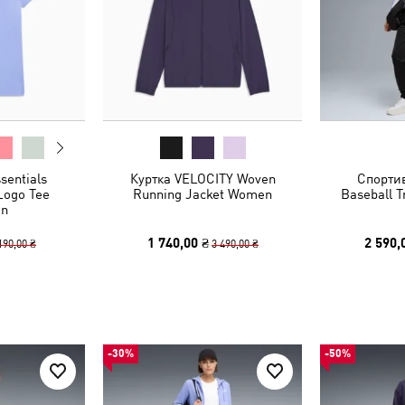
sentials
Куртка VELOCITY Woven
Спорти
Logo Tee
Running Jacket Women
Baseball 
n
1 740,00 ₴
2 590,
190,00 ₴
3 490,00 ₴
-30%
-50%