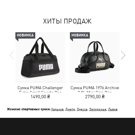
ХИТЫ ПРОДАЖ
НОВИНКА
НОВИНКА
НОВ
Сумка PUMA Challenger
Сумка PUMA 1976 Archive
С
Extra Small Sports Bag
2.5L Mini Grip Bag
1490,00 ₴
2790,00 ₴
Женские спортивные сумки:
Харьков
,
Днепр
,
Одесса
,
Запорожье
,
Львов