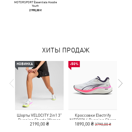
MOTORSPORT Essentials Hoodie
Youth
2 990,00 ₴
ХИТЫ ПРОДАЖ
НОВИНКА
-50%
НОВ
Шорты VELOCITY 2in1 3"
Кроссовки Electrify
Футб
Running Shorts Women
NITRO™ 4 Running Shoes
Aero
2190,00 ₴
1890,00 ₴
3790,00 ₴
Youth