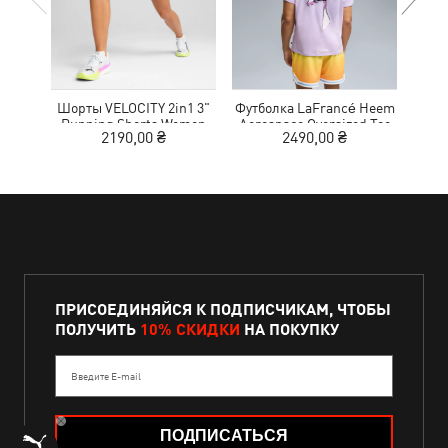
Шорты VELOCITY 2in1 3"
Футболка LaFrancé Heem
Кр
Running Shorts Women
Aerospace Oversized Tee
NITR
2190,00 ₴
2490,00 ₴
1
Men
ПРИСОЕДИНЯЙСЯ К ПОДПИСЧИКАМ, ЧТОБЫ
ПОЛУЧИТЬ
10% СКИДКИ
НА ПОКУПКУ
Введите E-mail
ПОДПИСАТЬСЯ