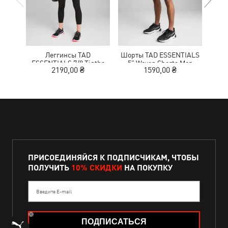
Леггинсы TAD
Шорты TAD ESSENTIALS
Кр
ESSENTIALS 7/8 Tigths
5" Woven Shorts Men
NITR
2190,00 ₴
1590,00 ₴
1
Women
ПРИСОЕДИНЯЙСЯ К ПОДПИСЧИКАМ, ЧТОБЫ
ПОЛУЧИТЬ
10% СКИДКИ
НА ПОКУПКУ
Введите E-mail
ПОДПИСАТЬСЯ