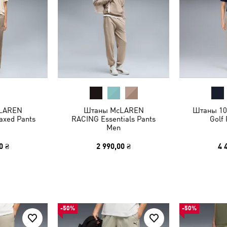
LAREN
Штаны McLAREN
Штаны 101
axed Pants
RACING Essentials Pants
Golf
Men
0 ₴
2 990,00 ₴
4 
-50%
-50%