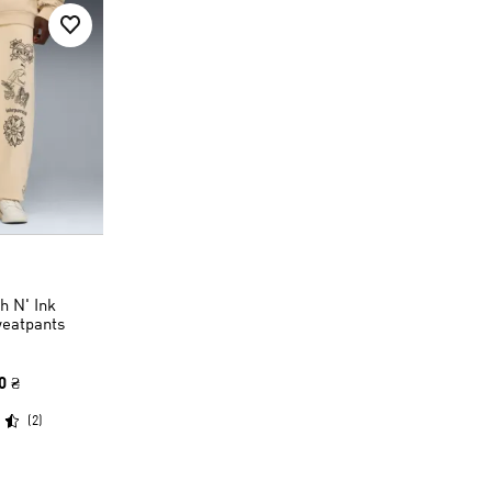
 N' Ink
weatpants
0 ₴
(
2
)