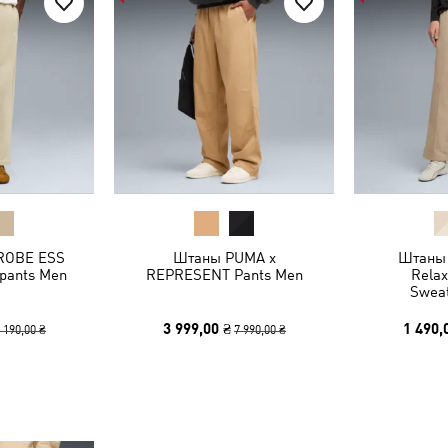
ROBE ESS
Штаны PUMA x
Штаны 
pants Men
REPRESENT Pants Men
Relax
Swea
3 999,00 ₴
1 490,
 190,00 ₴
7 990,00 ₴