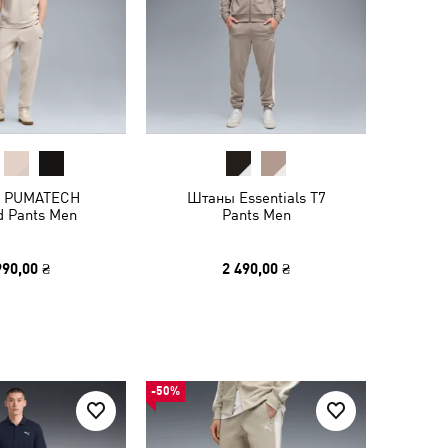
 PUMATECH
Штаны Essentials T7
d Pants Men
Pants Men
990,00 ₴
2 490,00 ₴
-50%