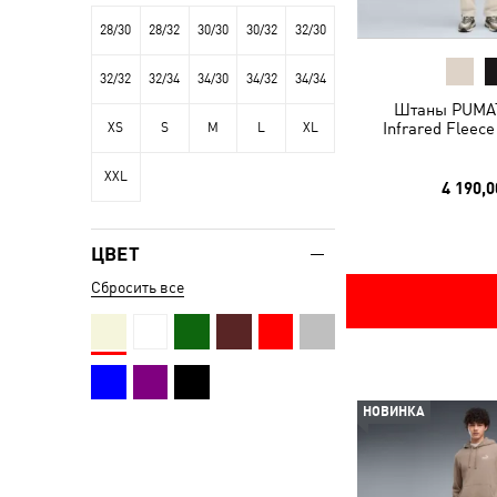
28/30
28/32
30/30
30/32
32/30
32/32
32/34
34/30
34/32
34/34
Штаны PUMA
Infrared Fleec
XS
S
M
L
XL
XXL
4 190,0
ЦВЕТ
Сбросить все
НОВИНКА