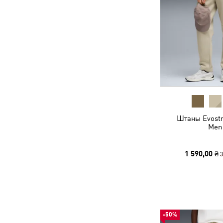
Штаны Evostr
Men
1 590,00 ₴
3
-50%