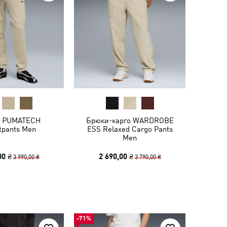
 PUMATECH
Брюки-карго WARDROBE
tpants Men
ESS Relaxed Cargo Pants
Men
00 ₴
2 690,00 ₴
3 990,00 ₴
3 790,00 ₴
-71%