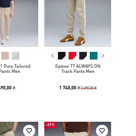
 Pure Tailored
Брюки T7 ALWAYS ON
 Pants Men
Track Pants Men
490,00 ₴
1 740,00 ₴
3 490,00 ₴
-29%