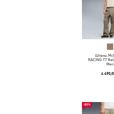
Штаны Mc
RACING T7 Rel
Men
4 490,0
-50%