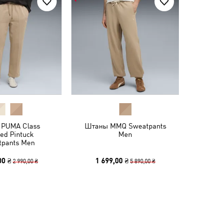
PUMA Class
Штаны MMQ Sweatpants
ed Pintuck
Men
tpants Men
00 ₴
1 699,00 ₴
2 990,00 ₴
5 890,00 ₴