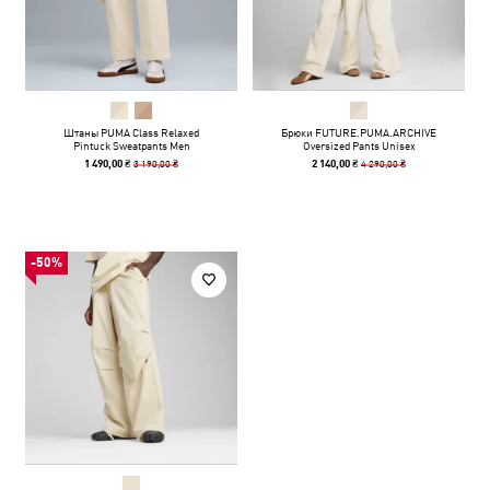
Штаны PUMA Class Relaxed
Брюки FUTURE.PUMA.ARCHIVE
Pintuck Sweatpants Men
Oversized Pants Unisex
3 190,00 ₴
4 290,00 ₴
1 490,00 ₴
2 140,00 ₴
-50%