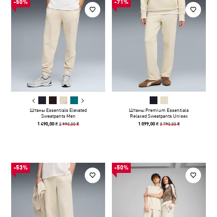
-50%
-71%
Штаны Essentials Elevated
Штаны Premium Essentials
Sweatpants Men
Relaxed Sweatpants Unisex
2 990,00 ₴
3 790,00 ₴
1 490,00 ₴
1 099,00 ₴
-53%
-50%