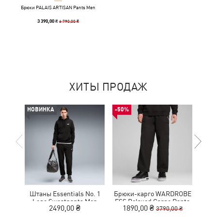
Брюки PALAIS ARTISAN Pants Men
6 790,00 ₴
3 390,00 ₴
ХИТЫ ПРОДАЖ
НОВИНКА
-50%
НОВ
Штаны Essentials No. 1
Брюки-карго WARDROBE
Брю
Logo Sweatpants Men
ESS Relaxed Cargo Pants
Lo
2490,00 ₴
1890,00 ₴
3790,00 ₴
Men