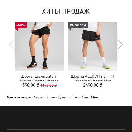
ХИТЫ ПРОДАЖ
-50%
НОВИНКА
-50%
Шорты Essentials 4''
Шорты VELOCITY 2-in-1
Шо
Woven Shorts Women
Running Shorts Men
590,00 ₴
2490,00 ₴
7
1190,00 ₴
Мужские шорты:
Харьков
,
Днепр
,
Одесса
,
Львов
,
Кривой Рог