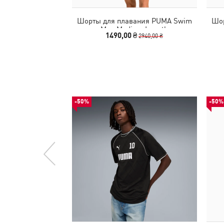
Шорты для плавания PUMA Swim
Шор
Men Medium Length
1490,00 ₴
2940,00 ₴
-50%
-50%