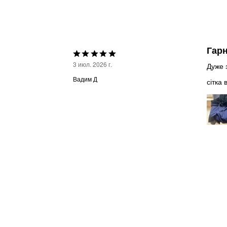
Гарн
Выбрана
3 июл. 2026 г.
Дуже 
оценка
Вадим Д
сітка 
5из
5