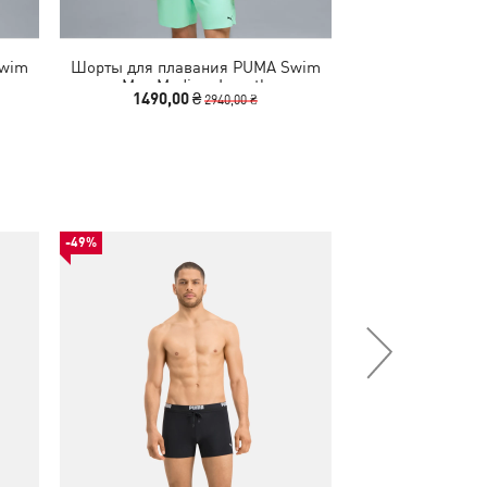
Swim
Шорты для плавания PUMA Swim
Шорты для пла
Men Medium Length
Men Medi
1490,00 ₴
1490,00
2940,00 ₴
-49%
-49%