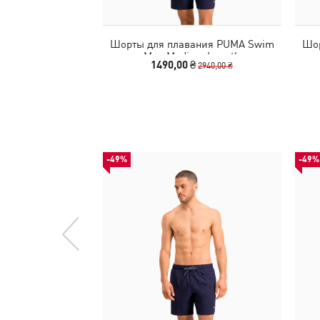
Шорты для плавания PUMA Swim
Шор
Men Medium Length
1490,00 ₴
2940,00 ₴
-49%
-49%