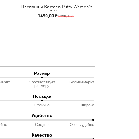
Шлепанцы Karmen Puffy Women's
Босоножки Speed
rt
Slides
1490,00 ₴
3990
2990,00 ₴
Размер
мерит
Соответствует
Большемерит
размеру
ду
Посадка
омерит
Отлично
Широко
Удобство
ду
ветствует
обно
Средне
Очень удобно
%
еру
Качество
ду