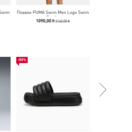
 Swim
Плавки PUMA Swim Men Logo Swim
Шорты для пла
Trunks
Men Logo Short L
1090,00 ₴
1290,00
2140,00 ₴
-50%
НОВИНКА