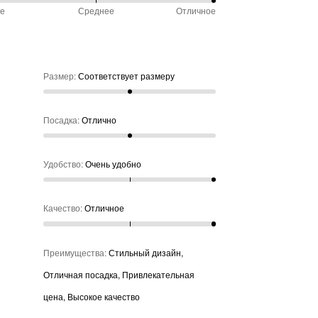
ое
Среднее
Отличное
чно
обно
%
ду
не
ое
Размер
:
Соответствует размеру
нее
Посадка
:
Отлично
Удобство
:
Очень удобно
Качество
:
Отличное
Преимущества
:
Стильный дизайн,
Отличная посадка, Привлекательная
цена, Высокое качество