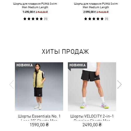
Шорты для плавания PUMA Swim
Шорты для плавания PUMA Swim
Men Medium Length
Men Medium Length
2 940,00 ₴
2 940,00 ₴
1 490,00 ₴
2 090,00 ₴
(
1
)
(
1
)
ХИТЫ ПРОДАЖ
НОВИНКА
НОВИНКА
-50%
Шорты Essentials No. 1
Шорты VELOCITY 2-in-1
Шор
Logo 10" Shorts Men
Running Shorts Men
1590,00 ₴
2490,00 ₴
1