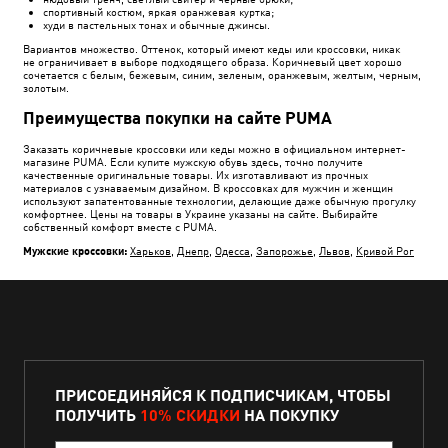
спортивный костюм, яркая оранжевая куртка;
худи в пастельных тонах и обычные джинсы.
Вариантов множество. Оттенок, который имеют кеды или кроссовки, никак
не ограничивает в выборе подходящего образа. Коричневый цвет хорошо
сочетается с белым, бежевым, синим, зеленым, оранжевым, желтым, черным,
золотым.
Преимущества покупки на сайте PUMA
Заказать коричневые кроссовки или кеды можно в официальном интернет-
магазине PUMA. Если купите мужскую обувь здесь, точно получите
качественные оригинальные товары. Их изготавливают из прочных
материалов с узнаваемым дизайном. В кроссовках для мужчин и женщин
используют запатентованные технологии, делающие даже обычную прогулку
комфортнее. Цены на товары в Украине указаны на сайте. Выбирайте
собственный комфорт вместе с PUMA.
Мужские кроссовки:
Харьков
,
Днепр
,
Одесса
,
Запорожье
,
Львов
,
Кривой Рог
ПРИСОЕДИНЯЙСЯ К ПОДПИСЧИКАМ, ЧТОБЫ
ПОЛУЧИТЬ
10% СКИДКИ
НА ПОКУПКУ