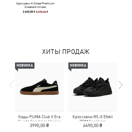
Кроссовки H-Street Premium
Sneakers Unisex
5 290,00 ₴
2 640,00 ₴
ХИТЫ ПРОДАЖ
НОВИНКА
НОВИНКА
-50%
Кеды PUMA Club II Era
Кроссовки RS-X Efekt
Кед
Suede Sneakers Unisex
PRM Sneakers
3990,00 ₴
6490,00 ₴
1