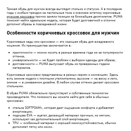
Темная обувь для мужчин всегда выглядит стильно и статусно. А в последние
годы с особым трендом на пастельные тона и осеннюю эстетику коричневые
мужские кроссовки
прочно заняли позиции на ближайшее десятилетие. PUMA
поможет найти идеальную модель, которая будет долговечной и отлично
дополнит образы в повседневной жизни.
Особенности коричневых кроссовок для мужчин
Коричневые кеды или кроссовки — это хорошая обувь для ежедневного
ношения. Их преимущества заключаются в:
практичности — можно носить в разные времена года из-за популярности
оттенка;
универсальности — не будет проблем с выбором одежды для образа;
долговечности — PUMA выпускает обувь из проверенных годами
материалов.
Коричневые кроссовки представлены в разных сериях и коллекциях. Здесь
есть зимние модели с плотными утеплителями, высокие — на весну и лето,
зимние — в узнаваемом дизайне. В любом случае оттенок делает кроссовки
стильными.
В обуви PUMA обязательно присутствуют и собственные технологии
производителя. Что полезного вы можете найти для себя в обычных
кроссовках:
стелька SOFTFOAM+, которая дает ощущение комфорта и добавляет
амортизации;
подошва EVA — ацетат, делающий материал прочным, но мягким,
используют как дополнительный слой амортизации;
TPU — особенный материал с хорошей износоустойчивостью, обычно
дополняет пятку или носок.