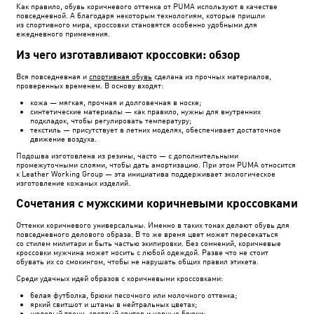
Как правило, обувь коричневого оттенка от PUMA используют в качестве
повседневной. А благодаря некоторым технологиям, которые пришли
из спортивного мира, кроссовки становятся особенно удобными для
ежедневного применения.
Из чего изготавливают кроссовки: обзор
Вся повседневная и
спортивная обувь
сделана из прочных материалов,
проверенных временем. В основу входят:
кожа — мягкая, прочная и долговечная в носке;
синтетические материалы — как правило, нужны для внутренних
подкладок, чтобы регулировать температуру;
текстиль — присутствует в летних моделях, обеспечивает достаточное
движение воздуха.
Подошва изготовлена из резины, часто — с дополнительными
промежуточными слоями, чтобы дать амортизацию. При этом PUMA относится
к Leather Working Group — эта инициатива поддерживает экологическое
изготовление кожаных изделий.
Сочетания с мужскими коричневыми кроссовками
Оттенки коричневого универсальны. Именно в таких тонах делают обувь для
повседневного делового образа. В то же время цвет может пересекаться
со стилем милитари и быть частью экипировки. Без сомнений, коричневые
кроссовки мужчина может носить с любой одеждой. Разве что не стоит
обувать их со смокингом, чтобы не нарушать общих правил этикета.
Среди удачных идей образов с коричневыми кроссовками:
белая футболка, брюки песочного или молочного оттенка;
яркий свитшот и штаны в нейтральных цветах;
нюдовый тренч, светлый свитер и черные брюки;