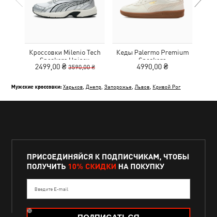
Кроссовки Milenio Tech
Кеды Palermo Premium
Кед
Sneakers Unisex
Sneakers
2499,00 ₴
4990,00 ₴
3590,00 ₴
Мужские кроссовки:
Харьков
,
Днепр
,
Запорожье
,
Львов
,
Кривой Рог
ПРИСОЕДИНЯЙСЯ К ПОДПИСЧИКАМ, ЧТОБЫ
ПОЛУЧИТЬ
10% СКИДКИ
НА ПОКУПКУ
Введите E-mail