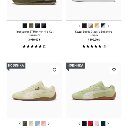
Кроссовки ST Runner Mid-Cut
Кеды Suede Classic Sneakers
Sneakers
Unisex
3 990,00 ₴
4 990,00 ₴
(
2
)
(
2
)
НОВИНКА
НОВИНКА