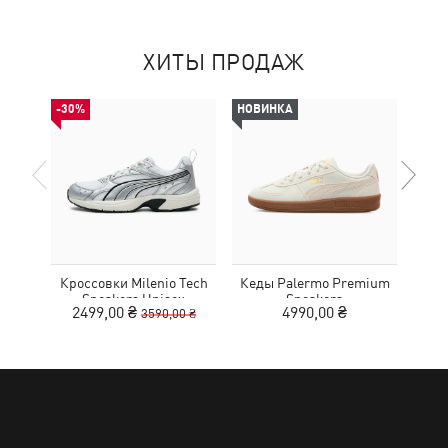
ХИТЫ ПРОДАЖ
-30%
НОВИНКА
Кроссовки Milenio Tech
Кеды Palermo Premium
Кед
Sneakers Unisex
Sneakers
2499,00 ₴
4990,00 ₴
3590,00 ₴