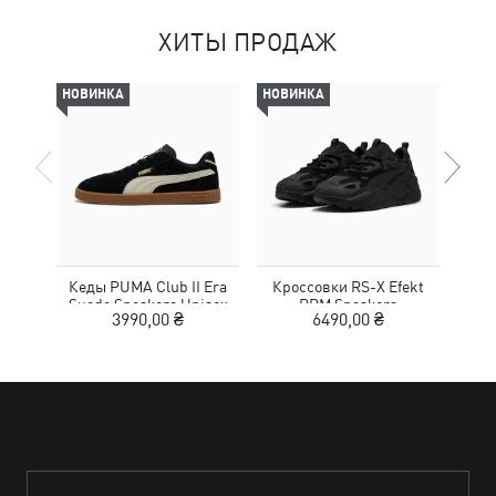
ХИТЫ ПРОДАЖ
НОВИНКА
НОВИНКА
-50%
Кеды PUMA Club II Era
Кроссовки RS-X Efekt
Кед
Suede Sneakers Unisex
PRM Sneakers
3990,00 ₴
6490,00 ₴
1