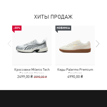
ХИТЫ ПРОДАЖ
-30%
НОВИНКА
Кроссовки Milenio Tech
Кеды Palermo Premium
Кед
Sneakers Unisex
Sneakers
2499,00 ₴
4990,00 ₴
3590,00 ₴