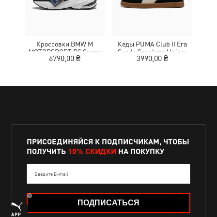
Кроссовки BMW M
Кеды PUMA Club II Era
Жен
MOTORSPORT RS Surge
Suede Sneakers Unisex
Wom
6790,00 ₴
3990,00 ₴
3
Sneakers Unisex
ПРИСОЕДИНЯЙСЯ К ПОДПИСЧИКАМ, ЧТОБЫ
ПОЛУЧИТЬ
10% СКИДКИ
НА ПОКУПКУ
Введите E-mail
ПОДПИСАТЬСЯ