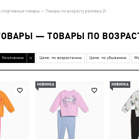
 спортивные товары — Товары по возрасту размера 2t
ОВАРЫ — ТОВАРЫ ПО ВОЗРАСТ
Умолчанию
Цене: по возрастанию
Цене: по убыванию
Ма
НОВИНКА
НОВИНКА