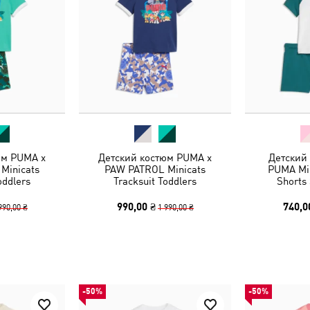
юм PUMA x
Детский костюм PUMA x
Детский
Minicats
PAW PATROL Minicats
PUMA Min
oddlers
Tracksuit Toddlers
Shorts 
990,00 ₴
740,0
990,00 ₴
1 990,00 ₴
-50%
-50%