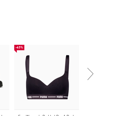
-63%
-49%