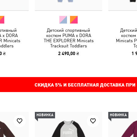
ртивный
Детский спортивный
Детски
A x DORA
костюм PUMA x DORA
костюм
 Minicats
THE EXPLORER Minicats
Minicats P
oddlers
Tracksuit Toddlers
T
0 ₴
2 490,00 ₴
1 
СКИДКА
5%
И БЕСПЛАТНАЯ ДОСТАВКА ПРИ
НОВИНКА
НОВИНКА