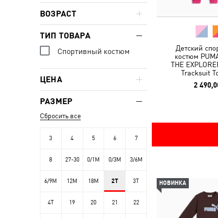
ВОЗРАСТ
ТИП ТОВАРА
Детский спо
Спортивный костюм
костюм PUM
THE EXPLORER
Tracksuit T
ЦЕНА
2 490,0
РАЗМЕР
Сбросить все
3
4
5
6
7
8
27-30
0/1M
0/3M
3/6M
6/9M
12M
18M
2T
3T
НОВИНКА
4T
19
20
21
22