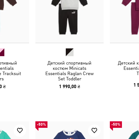
ртивный
Детский спортивный
Детский к
entials
костюм Minicats
Essenti
e Tracksuit
Essentials Raglan Crew
T
rs
Set Toddler
1 
0 ₴
1 990,00 ₴
-50%
-50%