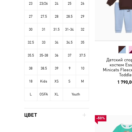
23
23/26
24
25
26
27
27.5
28
28.5
29
30
31
31.5
31-34
32
32.5
33
34
34.5
35
35.5
35-38
36
37
37.5
Детский спо
костюм Ess
38
38.5
39
9
10
Minicats Fleec
Toddle
18
Kids
XS
S
M
1 790,0
L
OSFA
XL
Youth
ЦВЕТ
-50%