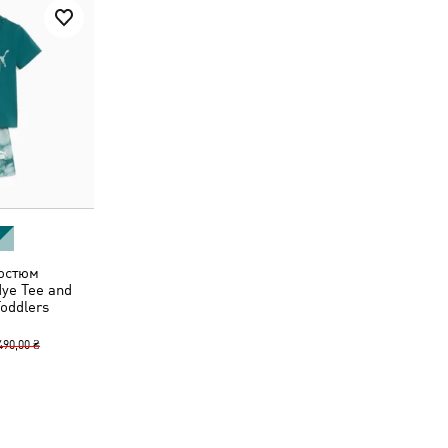
остюм
dye Tee and
Toddlers
490,00 ₴