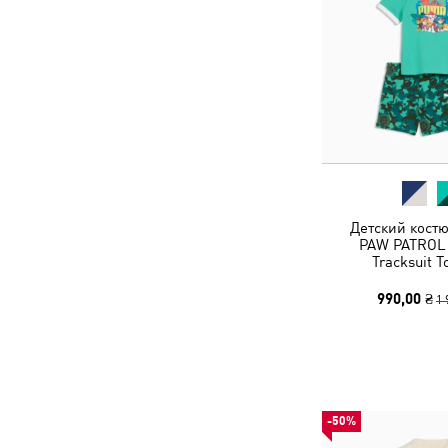
Детский кост
PAW PATROL 
Tracksuit T
990,00 ₴
1 
-50%