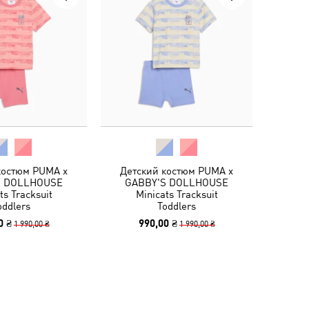
костюм PUMA x
Детский костюм PUMA x
S DOLLHOUSE
GABBY'S DOLLHOUSE
ts Tracksuit
Minicats Tracksuit
oddlers
Toddlers
0 ₴
990,00 ₴
1 990,00 ₴
1 990,00 ₴