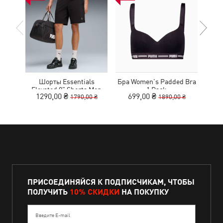
Шорты Essentials
Бра Women's Padded Bra
Ке
Elevated 9" Shorts Men
1 Pack
1290,00 ₴
699,00 ₴
1
1790,00 ₴
1890,00 ₴
ПРИСОЕДИНЯЙСЯ К ПОДПИСЧИКАМ, ЧТОБЫ
ПОЛУЧИТЬ
10% СКИДКИ
НА ПОКУПКУ
Введите E-mail