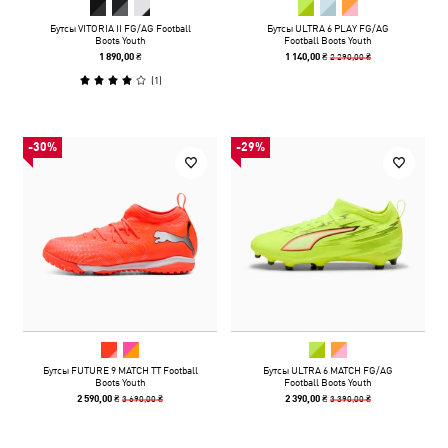
Бутсы VITORIA II FG/AG Football
Бутсы ULTRA 6 PLAY FG/AG
Boots Youth
Football Boots Youth
2 290,00 ₴
1 890,00 ₴
1 140,00 ₴
(
1
)
-30%
-29%
Бутсы FUTURE 9 MATCH TT Football
Бутсы ULTRA 6 MATCH FG/AG
Boots Youth
Football Boots Youth
3 690,00 ₴
3 390,00 ₴
2 590,00 ₴
2 390,00 ₴