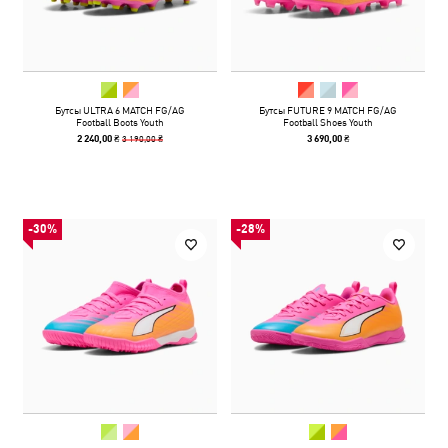
Бутсы ULTRA 6 MATCH FG/AG
Бутсы FUTURE 9 MATCH FG/AG
Football Boots Youth
Football Shoes Youth
3 190,00 ₴
2 240,00 ₴
3 690,00 ₴
-30%
-28%