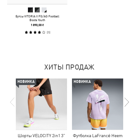
Бутсы VITORIA II FG/AG Football
Boots Youth
1 890,00 ₴
(
1
)
ХИТЫ ПРОДАЖ
НОВИНКА
НОВИНКА
-50%
Шорты VELOCITY 2in1 3"
Футболка LaFrancé Heem
Кр