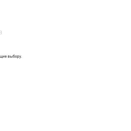
В
щие выбору.