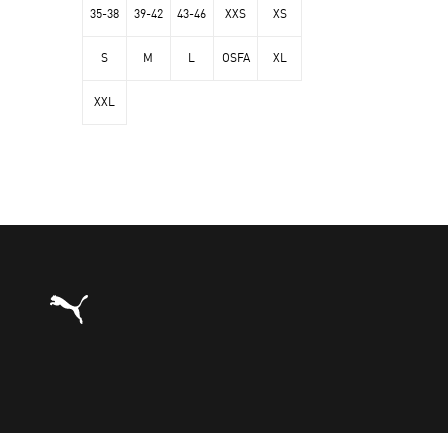
35-38
39-42
43-46
XXS
XS
S
M
L
OSFA
XL
XXL