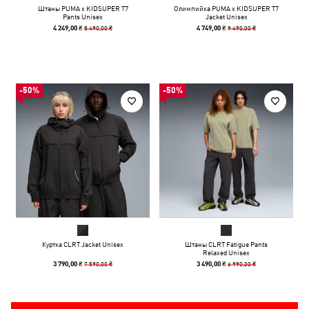
Штаны PUMA x KIDSUPER T7
Олимпийка PUMA x KIDSUPER T7
Pants Unisex
Jacket Unisex
8 490,00 ₴
9 490,00 ₴
4 249,00 ₴
4 749,00 ₴
-50%
-50%
Куртка CLRT Jacket Unisex
Штаны CLRT Fatigue Pants
Relaxed Unisex
7 590,00 ₴
6 990,00 ₴
3 790,00 ₴
3 490,00 ₴