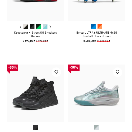
Кроссовки H-Street OG Sneakers
Бутсы ULTRA 6 ULTIMATE MxSG
Unisex
Football Boots Unisex
4 990,00 ₴
11 290,00 ₴
2 490,00 ₴
5 640,00 ₴
-50%
-30%