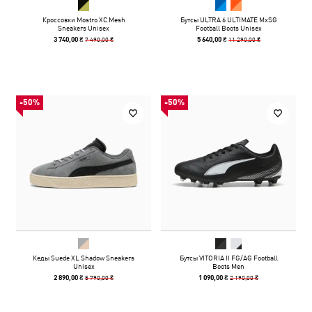
Кроссовки Mostro XC Mesh
Бутсы ULTRA 6 ULTIMATE MxSG
Sneakers Unisex
Football Boots Unisex
7 490,00 ₴
11 290,00 ₴
3 740,00 ₴
5 640,00 ₴
-50%
-50%
Кеды Suede XL Shadow Sneakers
Бутсы VITORIA II FG/AG Football
Unisex
Boots Men
5 790,00 ₴
2 190,00 ₴
2 890,00 ₴
1 090,00 ₴