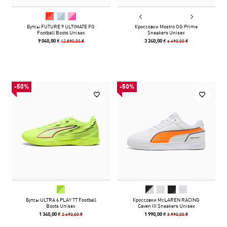
Бутсы FUTURE 9 ULTIMATE FG
Кроссовки Mostro OG Prime
Football Boots Unisex
Sneakers Unisex
12 890,00 ₴
6 490,00 ₴
9 040,00 ₴
3 240,00 ₴
-50%
-50%
Бутсы ULTRA 6 PLAY TT Football
Кроссовки McLAREN RACING
Boots Unisex
Caven III Sneakers Unisex
2 690,00 ₴
3 990,00 ₴
1 340,00 ₴
1 990,00 ₴