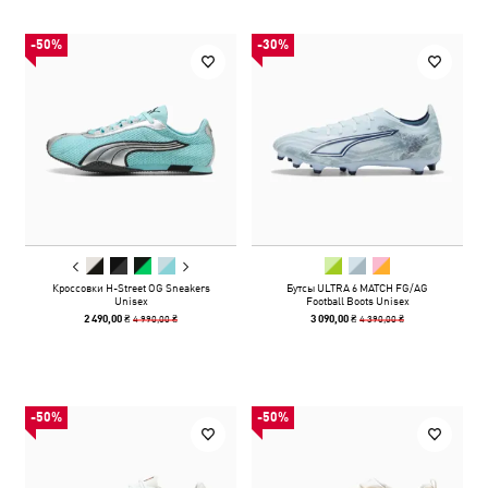
-50%
-30%
Кроссовки H-Street OG Sneakers
Бутсы ULTRA 6 MATCH FG/AG
Unisex
Football Boots Unisex
4 990,00 ₴
4 390,00 ₴
2 490,00 ₴
3 090,00 ₴
-50%
-50%