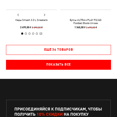
Кеды Smash 3.0 L Sneakers
Бутсы ULTRA 6 PLAY FG/AG
Football Boots Unisex
3 390,00 ₴
2 690,00 ₴
2 499,00 ₴
1 340,00 ₴
(
2
)
ЕЩЁ 36 ТОВАРОВ
ПОКАЗАТЬ ВСЕ
ПРИСОЕДИНЯЙСЯ К ПОДПИСЧИКАМ, ЧТОБЫ
ПОЛУЧИТЬ
10% СКИДКИ
НА ПОКУПКУ