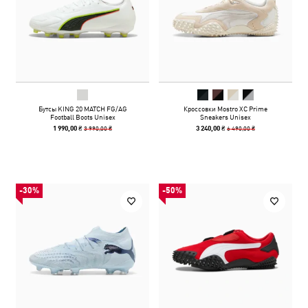
Бутсы KING 20 MATCH FG/AG
Кроссовки Mostro XC Prime
Football Boots Unisex
Sneakers Unisex
3 990,00 ₴
6 490,00 ₴
1 990,00 ₴
3 240,00 ₴
-30%
-50%