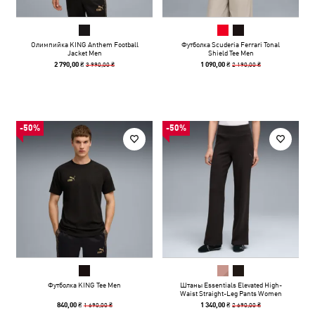
Олимпийка KING Anthem Football
Футболка Scuderia Ferrari Tonal
Jacket Men
Shield Tee Men
3 990,00 ₴
2 190,00 ₴
2 790,00 ₴
1 090,00 ₴
-50%
-50%
Футболка KING Tee Men
Штаны Essentials Elevated High-
Waist Straight-Leg Pants Women
1 690,00 ₴
2 690,00 ₴
840,00 ₴
1 340,00 ₴