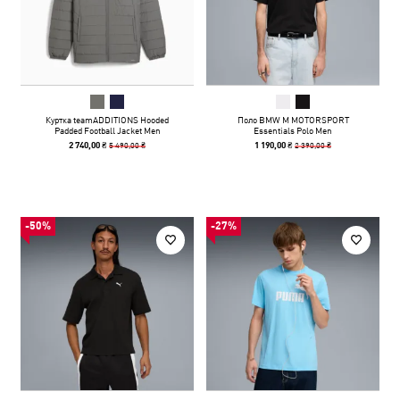
Куртка teamADDITIONS Hooded
Поло BMW M MOTORSPORT
Padded Football Jacket Men
Essentials Polo Men
5 490,00 ₴
2 390,00 ₴
2 740,00 ₴
1 190,00 ₴
-50%
-27%