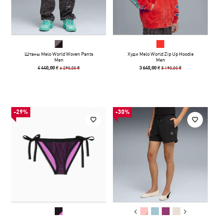
Штаны Melo World Woven Pants
Худи Melo World Zip Up Hoodie
Men
Men
6 290,00 ₴
5 190,00 ₴
4 440,00 ₴
3 640,00 ₴
-29%
-30%