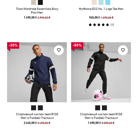
Поло Wardrobe Essentials Boxy
Футболка ESS No. 1 Logo Tee Men
Polo Men
2 990,00 ₴
1 290,00 ₴
1 490,00 ₴
940,00 ₴
(
1
)
-30%
-50%
Спортивный костюм teamRISE
Спортивный костюм teamRISE
Men's Football Tracksuit
Men's Football Tracksuit
3 490,00 ₴
3 390,00 ₴
2 440,00 ₴
1 690,00 ₴