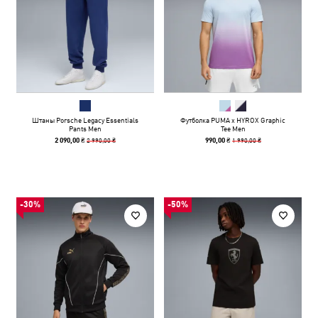
Штаны Porsche Legacy Essentials
Футболка PUMA x HYROX Graphic
Pants Men
Tee Men
2 990,00 ₴
1 990,00 ₴
2 090,00 ₴
990,00 ₴
-30%
-50%