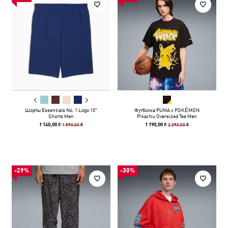
Шорты Essentials No. 1 Logo 10"
Футболка PUMA x POKÉMON
Shorts Men
Pikachu Oversized Tee Men
1 590,00 ₴
2 390,00 ₴
1 140,00 ₴
1 190,00 ₴
-29%
-30%