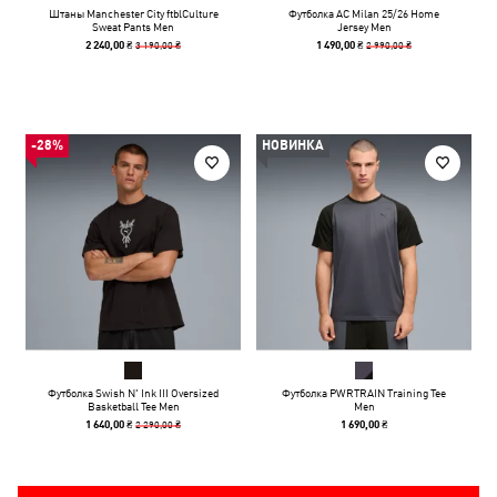
Штаны Manchester City ftblCulture
Футболка AC Milan 25/26 Home
Sweat Pants Men
Jersey Men
3 190,00 ₴
2 990,00 ₴
2 240,00 ₴
1 490,00 ₴
-28%
НОВИНКА
Футболка Swish N' Ink III Oversized
Футболка PWRTRAIN Training Tee
Basketball Tee Men
Men
2 290,00 ₴
1 640,00 ₴
1 690,00 ₴