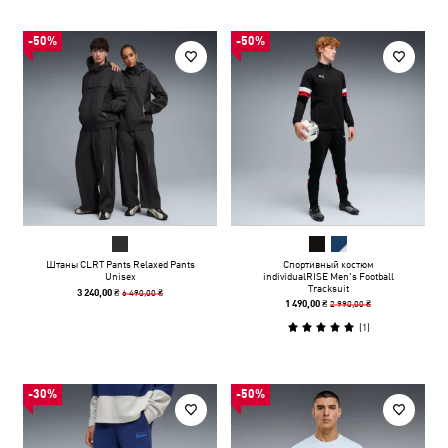
-50%
-50%
Штаны CLRT Pants Relaxed Pants
Спортивный костюм
Unisex
individualRISE Men's Football
Tracksuit
6 490,00 ₴
3 240,00 ₴
2 990,00 ₴
1 490,00 ₴
(
1
)
-30%
-50%