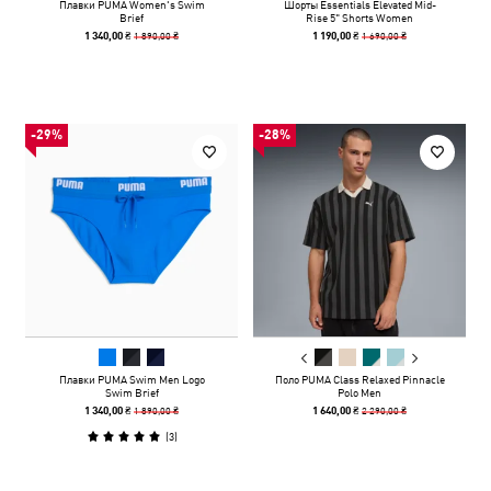
Плавки PUMA Women's Swim
Шорты Essentials Elevated Mid-
Brief
Rise 5" Shorts Women
1 890,00 ₴
1 690,00 ₴
1 340,00 ₴
1 190,00 ₴
-29%
-28%
Плавки PUMA Swim Men Logo
Поло PUMA Class Relaxed Pinnacle
Swim Brief
Polo Men
1 890,00 ₴
2 290,00 ₴
1 340,00 ₴
1 640,00 ₴
(
3
)