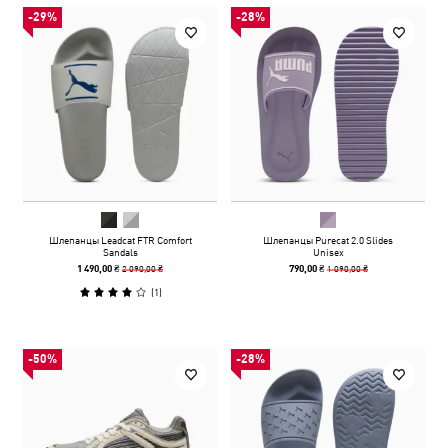
-29%
-28%
Шлепанцы Leadcat FTR Comfort
Шлепанцы Purecat 2.0 Slides
Sandals
Unisex
2 090,00 ₴
1 090,00 ₴
1 490,00 ₴
790,00 ₴
(
1
)
-50%
-28%