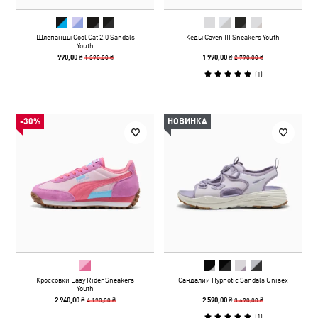
Шлепанцы Cool Cat 2.0 Sandals
Кеды Caven III Sneakers Youth
Youth
1 390,00 ₴
2 790,00 ₴
990,00 ₴
1 990,00 ₴
(
1
)
-30%
НОВИНКА
Кроссовки Easy Rider Sneakers
Сандалии Hypnotic Sandals Unisex
Youth
4 190,00 ₴
3 690,00 ₴
2 940,00 ₴
2 590,00 ₴
(
1
)