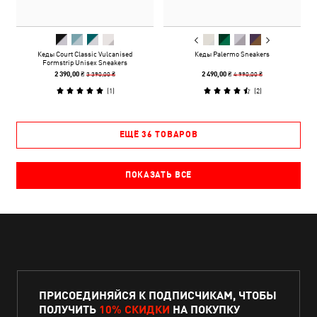
Кеды Court Classic Vulcanised
Кеды Palermo Sneakers
Formstrip Unisex Sneakers
3 390,00 ₴
4 990,00 ₴
2 390,00 ₴
2 490,00 ₴
(
1
)
(
2
)
ЕЩЁ 36 ТОВАРОВ
ПОКАЗАТЬ ВСЕ
ПРИСОЕДИНЯЙСЯ К ПОДПИСЧИКАМ, ЧТОБЫ
ПОЛУЧИТЬ
10% СКИДКИ
НА ПОКУПКУ