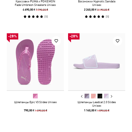
Кроссовки PUMA x POKÉMON
Босоножки Hypnotic Sandals
Fade Umbreon Sneakers Unisex
Unisex
7 790,00 ₴
3 190,00 ₴
4 690,00 ₴
2 240,00 ₴
(
1
)
(
1
)
-28%
-28%
Шлепанцы Epic V3 Slides Unisex
Шлепанцы Leadcat 2.0 Slides
Unisex
1 090,00 ₴
1 590,00 ₴
790,00 ₴
1 140,00 ₴