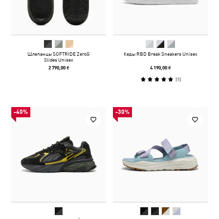
Шлепанцы SOFTRIDE ZeroG
Кеды RBD Break Sneakers Unisex
Slides Unisex
2 790,00 ₴
4 190,00 ₴
(
1
)
-40%
-30%