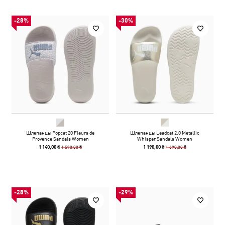
-28%
-30%
Шлепанцы Popcat 20 Fleurs de
Шлепанцы Leadcat 2.0 Metallic
Provence Sandals Women
Whisper Sandals Women
1 590,00 ₴
1 690,00 ₴
1 140,00 ₴
1 190,00 ₴
-28%
-29%