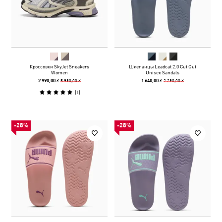
Кроссовки SkyJet Sneakers
Шлепанцы Leadcat 2.0 Cut Out
Women
Unisex Sandals
5 990,00 ₴
2 290,00 ₴
2 990,00 ₴
1 640,00 ₴
(
1
)
-28%
-28%