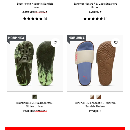
Босоножки Hypnotic Sandals
Балетки Mostro Fey Lace Sneakers
Unisex
Unisex
3 190,00 ₴
2 240,00 ₴
6 290,00 ₴
(
1
)
(
1
)
НОВИНКА
НОВИНКА
Шлепанцы MB.04 Basketball
Шлепанцы Leadcat 2.0 Palermo
Slides Unisex
Sandals Unisex
2 790,00 ₴
1 990,00 ₴
2 790,00 ₴