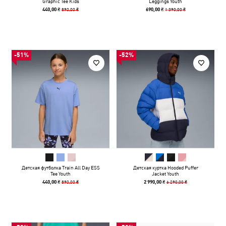
Graphic Tee Kids
Leggings Youth
890,00 ₴
1 390,00 ₴
440,00 ₴
690,00 ₴
-51%
-52%
Детская футболка Train All Day ESS
Детская куртка Hooded Puffer
Tee Youth
Jacket Youth
890,00 ₴
6 290,00 ₴
440,00 ₴
2 990,00 ₴