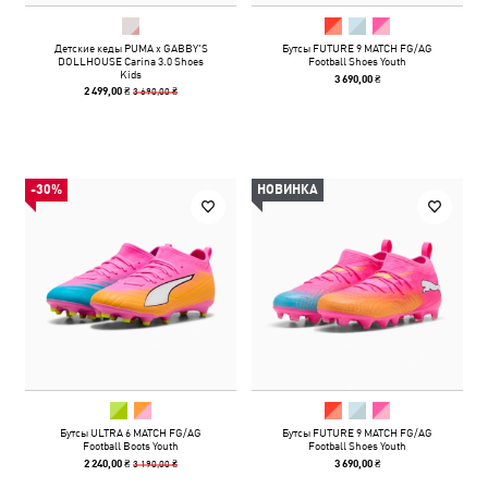
Детские кеды PUMA x GABBY'S
Бутсы FUTURE 9 MATCH FG/AG
DOLLHOUSE Carina 3.0 Shoes
Football Shoes Youth
Kids
3 690,00 ₴
3 690,00 ₴
2 499,00 ₴
-30%
НОВИНКА
Бутсы ULTRA 6 MATCH FG/AG
Бутсы FUTURE 9 MATCH FG/AG
Football Boots Youth
Football Shoes Youth
3 190,00 ₴
2 240,00 ₴
3 690,00 ₴