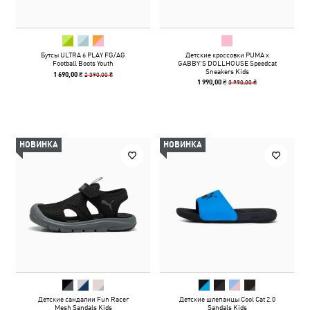
Бутсы ULTRA 6 PLAY FG/AG
Детские кроссовки PUMA x
Football Boots Youth
GABBY'S DOLLHOUSE Speedcat
Sneakers Kids
2 390,00 ₴
1 690,00 ₴
3 990,00 ₴
1 990,00 ₴
НОВИНКА
НОВИНКА
Детские сандалии Fun Racer
Детские шлепанцы Cool Cat 2.0
Mesh Sandals Kids
Sandals Kids