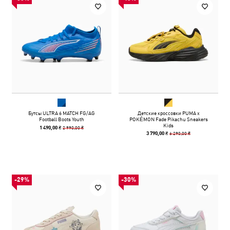
Бутсы ULTRA 6 MATCH FG/AG
Детские кроссовки PUMA x
Football Boots Youth
POKÉMON Fade Pikachu Sneakers
Kids
2 990,00 ₴
1 490,00 ₴
6 290,00 ₴
3 790,00 ₴
-29%
-30%