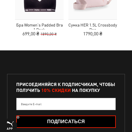
Бра Women's Padded Bra
Сумка HER 1.5L Crossbody
Кед
1 Pack
Bag
Sue
699,00 ₴
1790,00 ₴
1890,00 ₴
ПРИСОЕДИНЯЙСЯ К ПОДПИСЧИКАМ, ЧТОБЫ
ПОЛУЧИТЬ
10% СКИДКИ
НА ПОКУПКУ
Введите E-mail
ПОДПИСАТЬСЯ