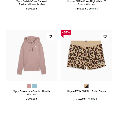
Худи Swish N' Ink Relaxed
Шорты PUMA Class High-Waist 5"
Basketball Hoodie Men
Shorts Women
2 290,00 ₴
5 090,00 ₴
1 640,00 ₴
-50%
Худи Essentials Comfort Hoodie
Шорты ESS+ ANIMAL Girls' Shorts
Women
1 490,00 ₴
2 790,00 ₴
740,00 ₴