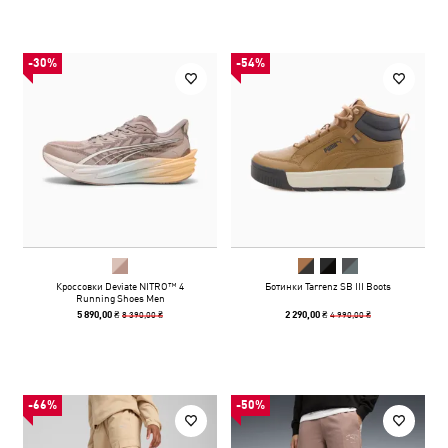
-30%
-54%
Кроссовки Deviate NITRO™ 4
Ботинки Tarrenz SB III Boots
Running Shoes Men
8 390,00 ₴
4 990,00 ₴
5 890,00 ₴
2 290,00 ₴
-66%
-50%