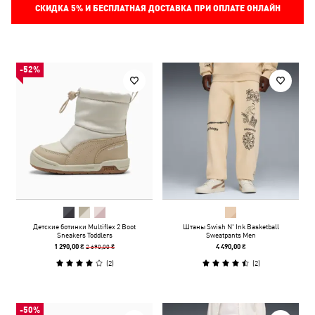
СКИДКА
5%
И БЕСПЛАТНАЯ ДОСТАВКА ПРИ ОПЛАТЕ ОНЛАЙН
-52%
Детские ботинки Multiflex 2 Boot
Штаны Swish N' Ink Basketball
Sneakers Toddlers
Sweatpants Men
2 690,00 ₴
1 290,00 ₴
4 490,00 ₴
(
2
)
(
2
)
-50%