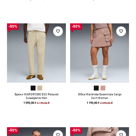
-50%
-50%
Брюки WARDROBE ESS Relaxed
Юбка Wardrobe Essentials Cargo
Sweatpants Men
Skirt Women
3 190,00 ₴
2 390,00 ₴
1 590,00 ₴
1 190,00 ₴
-50%
-50%