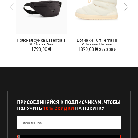
Поясная сумка Essentials
Ботинки Tuff Terra Hi
Кро
2L Waist Bag
Slippers Unisex
Tr
1790,00 ₴
1890,00 ₴
1
3790,00 ₴
ПРИСОЕДИНЯЙСЯ К ПОДПИСЧИКАМ, ЧТОБЫ
ПОЛУЧИТЬ
10% СКИДКИ
НА ПОКУПКУ
Введите E-mail