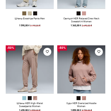
Штаны Evostripe Pants Men
Свитшот HER Relaxed Crew Neck
Sweatshirt Women
3 190,00 ₴
2 690,00 ₴
1 590,00 ₴
1 340,00 ₴
-50%
-50%
Штаны HER High-Waist
Худи HER Oversized Hoodie
Sweatpants Women
Women
2 990,00 ₴
3 790,00 ₴
1 490,00 ₴
1 890,00 ₴