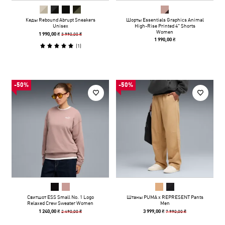
Кеды Rebound Abrupt Sneakers
Шорты Essentials Graphics Animal
Unisex
High-Rise Printed 4" Shorts
Women
3 990,00 ₴
1 990,00 ₴
1 990,00 ₴
(
1
)
-50%
-50%
Свитшот ESS Small No. 1 Logo
Штаны PUMA x REPRESENT Pants
Relaxed Crew Sweater Women
Men
2 490,00 ₴
7 990,00 ₴
1 240,00 ₴
3 999,00 ₴