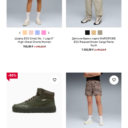
Шорты ESS Small No. 1 Logo 5''
Детские брюки-карго WARDROBE
High-Waist Shorts Women
ESS Relaxed Woven Cargo Pants
Youth
1 490,00 ₴
740,00 ₴
2 490,00 ₴
1 240,00 ₴
-50%