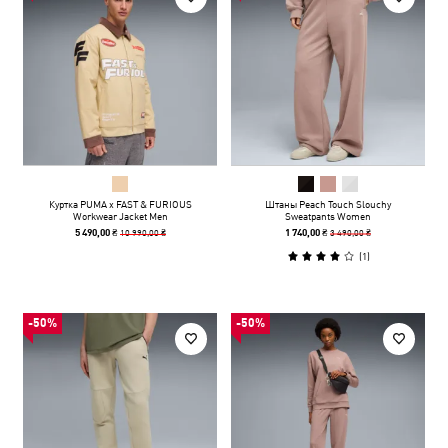
Куртка PUMA x FAST & FURIOUS
Штаны Peach Touch Slouchy
Workwear Jacket Men
Sweatpants Women
10 990,00 ₴
3 490,00 ₴
5 490,00 ₴
1 740,00 ₴
(
1
)
-50%
-50%