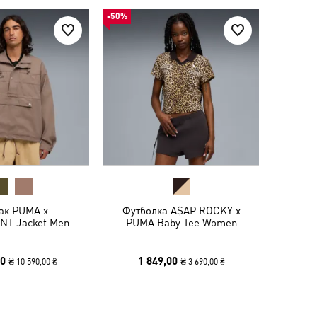
-50%
ак PUMA x
Футболка A$AP ROCKY x
T Jacket Men
PUMA Baby Tee Women
0 ₴
1 849,00 ₴
10 590,00 ₴
3 690,00 ₴