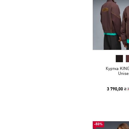
Куртка KING
Unise
3 790,00 ₴
7
-50%