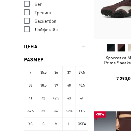
Бег
Тренинг
Баскетбол
Лайфстайл
ЦЕНА
Кроссовки M
РАЗМЕР
Prime Sneake
7
35.5
36
37
37.5
7 290,0
38
38.5
39
40
40.5
41
42
42.5
43
44
44.5
45
46
Kids
XXS
-30%
XS
S
M
L
OSFA