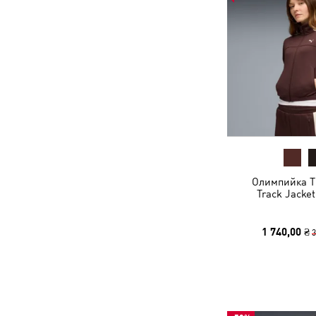
Олимпийка T7
Track Jacke
1 740,00 ₴
3