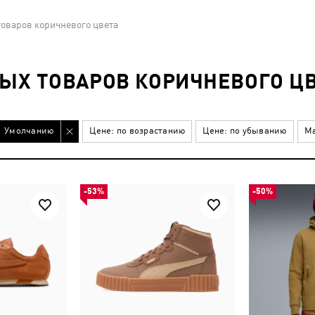
оваров коричневого цвета
ЫХ ТОВАРОВ КОРИЧНЕВОГО Ц
Умолчанию
Цене: по возрастанию
Цене: по убыванию
Ма
-53%
-50%