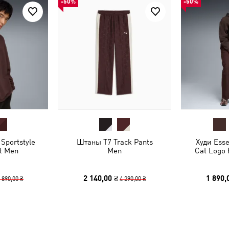
-50%
-50%
Sportstyle
Штаны T7 Track Pants
Худи Esse
t Men
Men
Cat Logo 
2 140,00 ₴
1 890,
 890,00 ₴
4 290,00 ₴