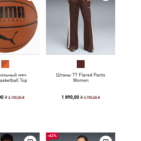
больный мяч
Штаны T7 Flared Pants
sketball Top
Women
00 ₴
1 890,00 ₴
3 190,00 ₴
3 790,00 ₴
-62%