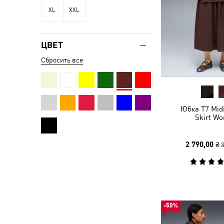
XL
XXL
ЦВЕТ
Сбросить все
Юбка T7 Midi
Skirt W
2 790,00 ₴
3
-50%