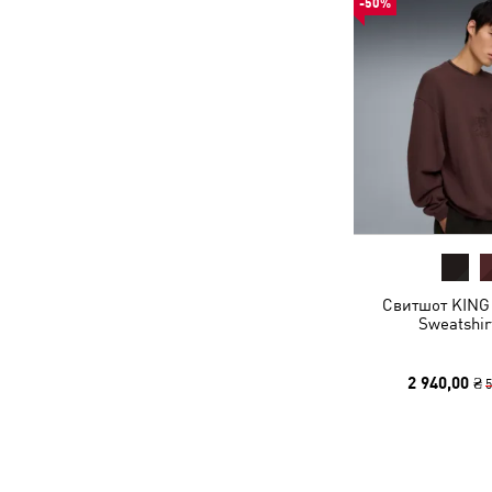
-50%
Свитшот KING 
Sweatshir
2 940,00 ₴
5