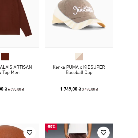
PALAIS ARTISAN
Кепка PUMA x KIDSUPER
w Top Men
Baseball Cap
00 ₴
1 749,00 ₴
6 990,00 ₴
3 490,00 ₴
-50%