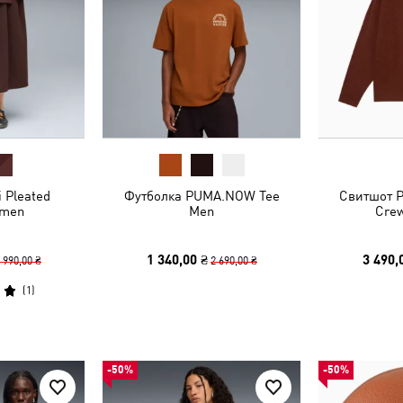
 Pleated
Футболка PUMA.NOW Tee
Свитшот 
omen
Men
Cre
1 340,00 ₴
3 490,
 990,00 ₴
2 690,00 ₴
(
1
)
-50%
-50%