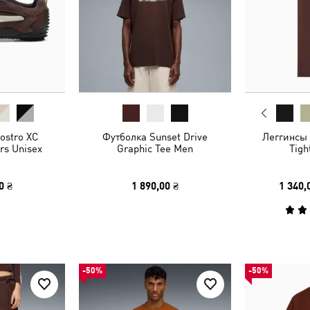
ostro XC
Футболка Sunset Drive
Леггинсы
rs Unisex
Graphic Tee Men
Tig
0 ₴
1 890,00 ₴
1 340,
-50%
-50%