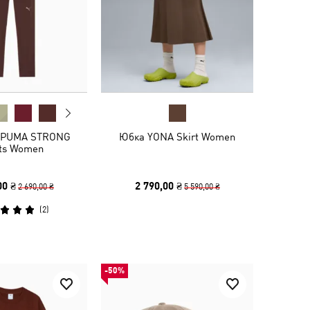
 PUMA STRONG
Юбка YONA Skirt Women
hts Women
00 ₴
2 790,00 ₴
2 690,00 ₴
5 590,00 ₴
(
2
)
-50%