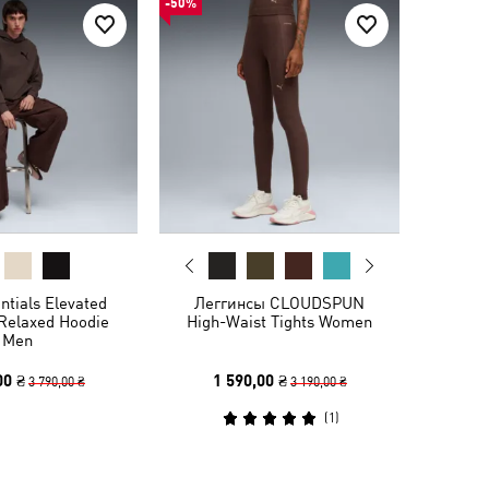
-50%
ntials Elevated
Леггинсы CLOUDSPUN
Relaxed Hoodie
High-Waist Tights Women
Men
00 ₴
1 590,00 ₴
3 790,00 ₴
3 190,00 ₴
(
1
)