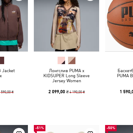
 Jacket
Лонгслив PUMA x
Баскет
x
KIDSUPER Long Sleeve
PUMA Ba
Jersey Women
2 099,00 ₴
1 590,
 590,00 ₴
4 190,00 ₴
-51%
-50%