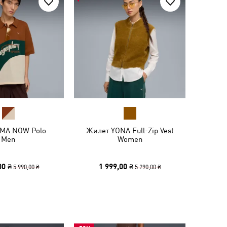
MA.NOW Polo
Жилет YONA Full-Zip Vest
Men
Women
00 ₴
1 999,00 ₴
5 990,00 ₴
5 290,00 ₴