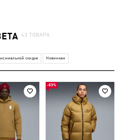
ВЕТА
43
ТОВАРА
ксимальной скидке
Новинкам
-53%