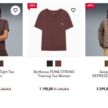
-30%
-69%
Tight Tee
Футболка PUMA STRONG
Анор
n
Training Tee Women
REPRESEN
1 190,00 ₴
3 299,0
 490,00 ₴
1 690,00 ₴