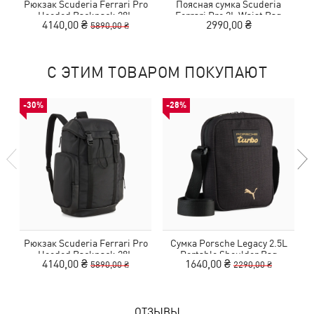
Рюкзак Scuderia Ferrari Pro
Поясная сумка Scuderia
Hooded Backpack 28L
Ferrari Pro 2L Waist Bag
4140,00 ₴
2990,00 ₴
5890,00 ₴
С ЭТИМ ТОВАРОМ ПОКУПАЮТ
-30%
-28%
Рюкзак Scuderia Ferrari Pro
Сумка Porsche Legacy 2.5L
Hooded Backpack 28L
Portable Shoulder Bag
4140,00 ₴
1640,00 ₴
5890,00 ₴
2290,00 ₴
ОТЗЫВЫ