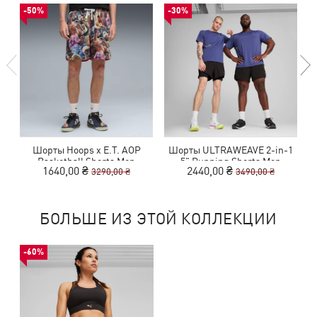
-50%
-30%
Шорты Hoops x E.T. AOP
Шорты ULTRAWEAVE 2-in-1
Ш
Basketball Shorts Men
5" Running Shorts Men
1640,00 ₴
2440,00 ₴
3290,00 ₴
3490,00 ₴
БОЛЬШЕ ИЗ ЭТОЙ КОЛЛЕКЦИИ
-60%