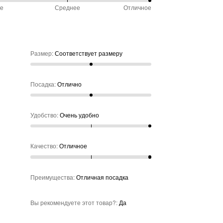
ое
Среднее
Отличное
чно
обно
%
ду
не
ое
Размер
:
Соответствует размеру
нее
Посадка
:
Отлично
Удобство
:
Очень удобно
Качество
:
Отличное
Преимущества
:
Отличная посадка
Вы рекомендуете этот товар?
:
Да