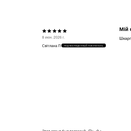
Мій 
Выбрана
8 июн. 2026 г.
Шкарп
оценка
Світлана П
ПОДТВЕРЖДЕННЫЙ ПОКУПАТЕЛЬ
5из
5
Этот отзыв был полезен?