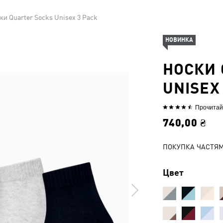
ки Quarter Socks Unisex 3 Pack
НОВИНКА
НОСКИ 
UNISEX
Прочитай
Выбрана
оценка
740,00 ₴
4.5из
5
ПОКУПКА ЧАСТЯ
Цвет