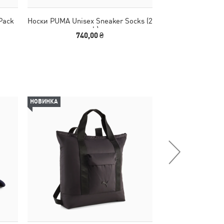
Pack
Носки PUMA Unisex Sneaker Socks (2
Носки Quarter So
pack)
740,00 ₴
740
НОВИНКА
-51%