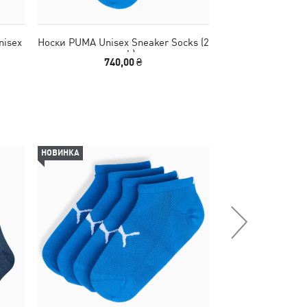
nisex
Носки PUMA Unisex Sneaker Socks (2
Носки Quarter So
pack)
740,00 ₴
740
НОВИНКА
НОВИНКА