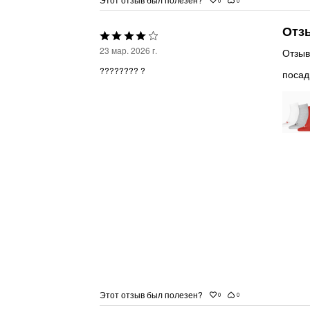
0
0
Отзы
Выбрана
23 мар. 2026 г.
Отзыв
оценка
???????? ?
посад
4из
5
Этот отзыв был полезен?
0
0