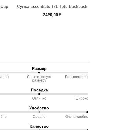
 Cap
Сумка Essentials 12L Tote Backpack
Шапка Essentials
2490,00 ₴
490,00
Размер
мерит
Соответствует
Большемерит
размеру
ду
Посадка
омерит
Отлично
Широко
Удобство
ду
ветствует
обно
Средне
Очень удобно
%
еру
Качество
ду