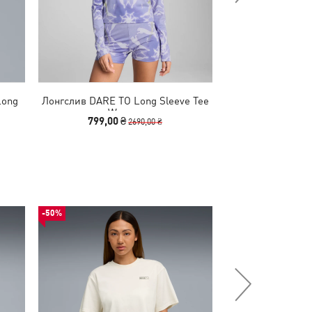
Long
Лонгслив DARE TO Long Sleeve Tee
Лонгслив W
Women
Longsleeve B
799,00 ₴
1040,00
2690,00 ₴
-50%
-50%