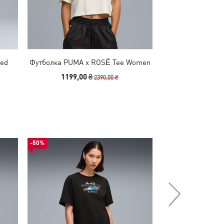
red
Футболка PUMA x ROSÉ Tee Women
Лонгслив PUMA x
Tee 
1199,00 ₴
1499,00
2390,00 ₴
-50%
-53%