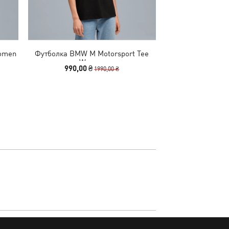
omen
Футболка BMW M Motorsport Tee
Кроссовки Scud
Women
Speedcat Sn
990,00 ₴
2840,00
1990,00 ₴