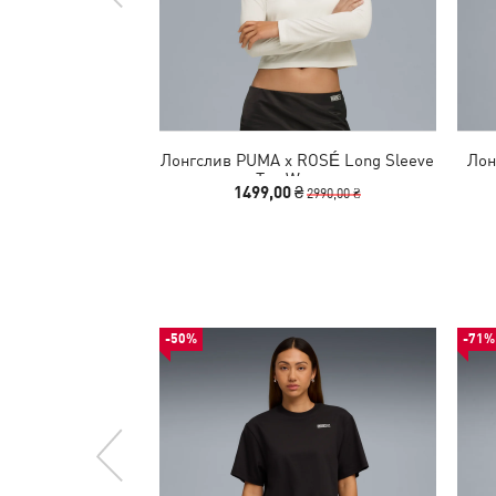
Лонгслив PUMA x ROSÉ Long Sleeve
Лон
Tee Women
1499,00 ₴
2990,00 ₴
-50%
-71%