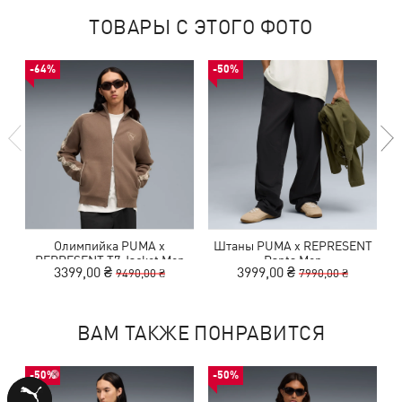
ТОВАРЫ С ЭТОГО ФОТО
-64%
-50%
Олимпийка PUMA x
Штаны PUMA x REPRESENT
REPRESENT T7 Jacket Men
Pants Men
3399,00 ₴
3999,00 ₴
9490,00 ₴
7990,00 ₴
ВАМ ТАКЖЕ ПОНРАВИТСЯ
-50%
-50%