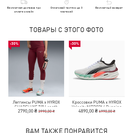
Бесплатная доставка при
Оплачивай частями до 3
Бесплатный возврат
оплате онлайн
платежей
ТОВАРЫ С ЭТОГО ФОТО
-30%
-30%
Леггинсы PUMA x HYROX
Кроссовки PUMA x HYROX
SHAPELUXE 7/8 Length
Velocity NITRO™ 4 Running
2790,00 ₴
4890,00 ₴
3990,00 ₴
6990,00 ₴
Tights Women
Shoes Women
ВАМ ТАКЖЕ ПОНРАВИТСЯ