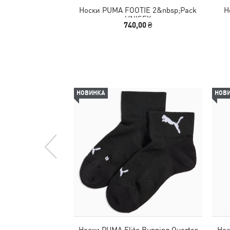
Носки PUMA FOOTIE 2&nbsp;Pack
Н
UNISEX
740,00 ₴
НОВИНКА
НОВ
Носки PUMA Elite Running Quarter
Нос