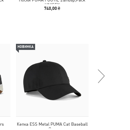
UNISEX
740,00 ₴
690
НОВИНКА
НОВИНКА
rs
Кепка ESS Metal PUMA Cat Baseball
Сумка PUMA 
Cap