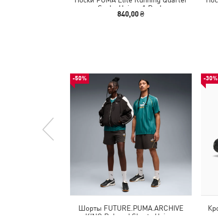
Socks Unisex 1 Pack
840,00 ₴
-50%
-30%
Шорты FUTURE.PUMA.ARCHIVE
Кро
KING Relaxed Shorts Unisex