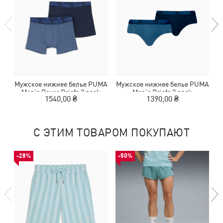
Мужское нижнее белье PUMA
Мужское нижнее белье PUMA
М
Men's Boxer Briefs 2 pack
Men's Briefs 2 pack
1540,00 ₴
1390,00 ₴
С ЭТИМ ТОВАРОМ ПОКУПАЮТ
-28%
-50%