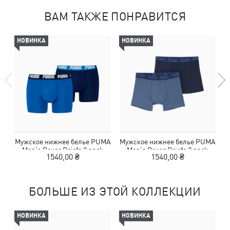
ВАМ ТАКЖЕ ПОНРАВИТСЯ
НОВИНКА
НОВИНКА
Мужское нижнее белье PUMA
Мужское нижнее белье PUMA
М
Men's Boxer Briefs 2 pack
Men's Boxer Briefs 2 pack
1540,00 ₴
1540,00 ₴
БОЛЬШЕ ИЗ ЭТОЙ КОЛЛЕКЦИИ
НОВИНКА
НОВИНКА