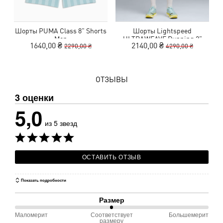
Шорты PUMA Class 8" Shorts
Шорты Lightspeed
Men
ULTRAWEAVE Running 2"
1640,00 ₴
2140,00 ₴
2290,00 ₴
4290,00 ₴
Shorts Men
ОТЗЫВЫ
3 оценки
5,0
из 5 звезд
ОСТАВИТЬ ОТЗЫВ
Показать подробности
Размер
Маломерит
Соответствует
Большемерит
50 %
размеру