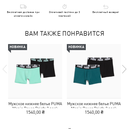
Бесплатная доставка при
Оплачивай частями до 3
Бесплатный возврат
оплате онлайн
платежей
ВАМ ТАКЖЕ ПОНРАВИТСЯ
НОВИНКА
НОВИНКА
Мужское нижнее белье PUMA
Мужское нижнее белье PUMA
М
Men's Boxer Briefs 2 pack
Men's Boxer Briefs 2 pack
1540,00 ₴
1540,00 ₴