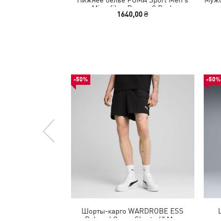
Microfiber Boxers 2 Pack
1640,00 ₴
-50%
-50%
Шорты-карго WARDROBE ESS
Relaxed Cargo Shorts 6" Men