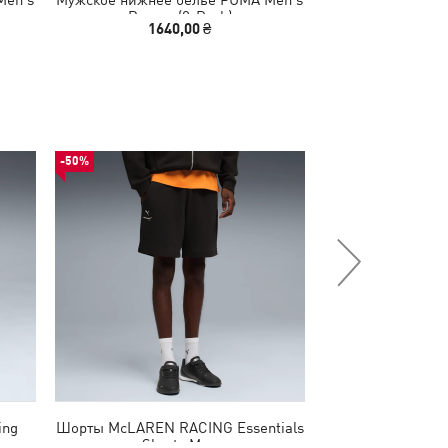
Boxers (2-Pack)
Boxers 
1640,00 ₴
1790
-50%
-30%
ing
Шорты McLAREN RACING Essentials
Шорты PUMA x H
Shorts Men
in-1 Sh