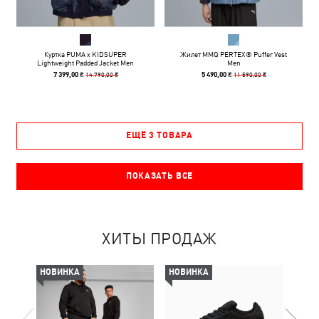
Куртка PUMA x KIDSUPER
Жилет MMQ PERTEX® Puffer Vest
Lightweight Padded Jacket Men
Men
14 790,00 ₴
11 590,00 ₴
7 399,00 ₴
5 490,00 ₴
ЕЩЁ 3 ТОВАРА
ПОКАЗАТЬ ВСЕ
ХИТЫ ПРОДАЖ
НОВИНКА
НОВИНКА
НОВ