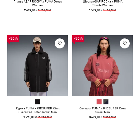
Платье A$AP ROCKY x PUMA Dress
Шорты A$AP ROCKY x PUMA
Women
Shorts Women
5 290,00 ₴
3 190,00 ₴
2 649,00 ₴
1 599,00 ₴
-50%
-50%
Куртка PUMA x KIDSUPER King
Свитшот PUMA x KIDSUPER Crew
Oversized Puffer Jacket Men
Sweat Men
15 990,00 ₴
7 390,00 ₴
7 990,00 ₴
3 699,00 ₴