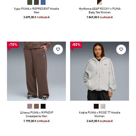
Худи PUMA x REPRESENT Hoodie
Футболка A$AP ROCKY x PUMA
Men
Baby Tee Women
7 390,00 ₴
3 690,00 ₴
3 699,00 ₴
1 849,00 ₴
-70%
-50%
Штаны PUMA x RIPNDIP
Кофта PUMA x ROSÉ T7 Hoodie
Sweatpants Men
Women
3 990,00 ₴
5 290,00 ₴
1 199,00 ₴
2 649,00 ₴