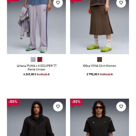
Штаны PUMA x KIDSUPER T7
Юбка YONA Skirt Women
Pants Unisex
8 490,00 ₴
5 590,00 ₴
4 249,00 ₴
2 790,00 ₴
-50%
-50%