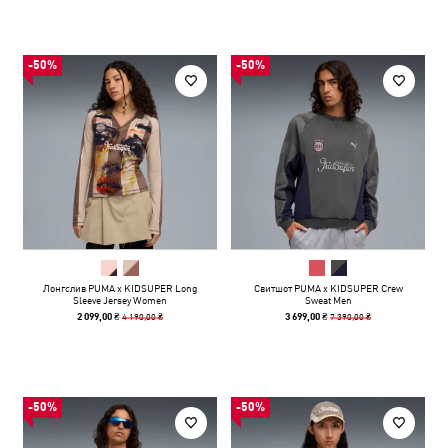
-50%
-50%
Лонгслив PUMA x KIDSUPER Long
Свитшот PUMA x KIDSUPER Crew
Sleeve Jersey Women
Sweat Men
4 190,00 ₴
7 390,00 ₴
2 099,00 ₴
3 699,00 ₴
-50%
-50%