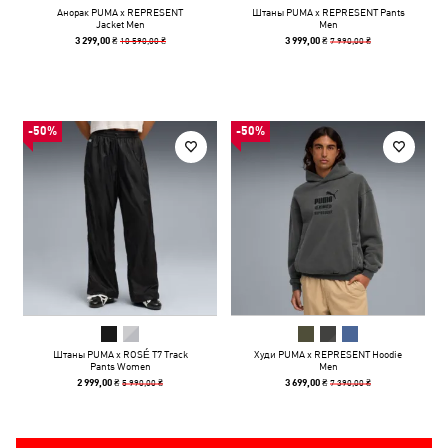
Анорак PUMA x REPRESENT
Штаны PUMA x REPRESENT Pants
Jacket Men
Men
10 590,00 ₴
7 990,00 ₴
3 299,00 ₴
3 999,00 ₴
-50%
-50%
Штаны PUMA x ROSÉ T7 Track
Худи PUMA x REPRESENT Hoodie
Pants Women
Men
5 990,00 ₴
7 390,00 ₴
2 999,00 ₴
3 699,00 ₴